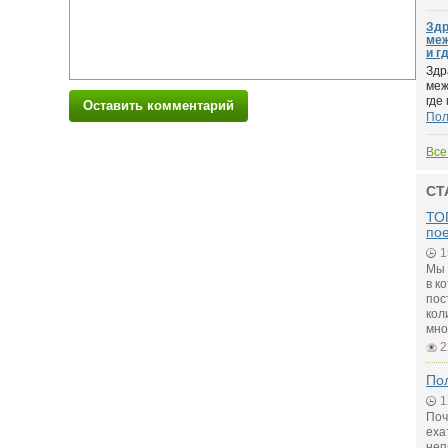
Здр
меж
и гд
Здр
меж
где 
Оставить комментарий
По
Все
СТ
ТОП
по
1
Мы 
в к
пос
кол
мно
2
Пол
1
Поч
еха
неп