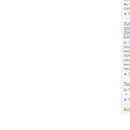
вы 
ска
3
Ус
по
(Ка
Cz
1
Ино
Нео
Пол
обр
ино
про
1
По
0
4
Все