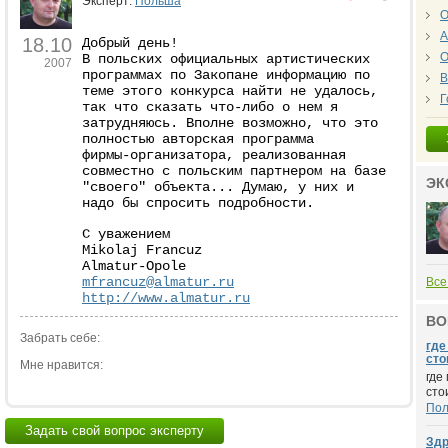
Эксперт:
Польша
О
А
18.10
Добрый день!
О
В польских официальных артистических
2007
программах по Закопане информацию по
В
теме этого конкурса найти не удалось,
Г
так что сказать что-либо о нем я
затрудняюсь. Вполне возможно, что это
полностью авторская программа
фирмы-организатора, реализованная
совместно с польским партнером на базе
ЭК
"своего" объекта... Думаю, у них и
надо бы спросить подробности.
С уважением
Mikolaj Francuz
Almatur-Opole
mfrancuz@almatur.ru
Все
http://www.almatur.ru
ВО
Забрать себе:
где
сто
Мне нравится:
где
сто
По
Задать свой вопрос эксперту
Здр