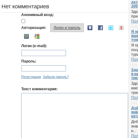
дет
Нет комментариев
200
Здр
Анонимный вход:
при
По
Авторизация:
Логин и пароль
Я п
ище
тур
Я п
Логин (e-mail):
пос
тур
По
Пароль:
Здр
в к
Регистрация
Забыли пароль?
тре
Здр
как
Текст комментария:
тре
По
Доб
янв
кат
Доб
янв
н...
По