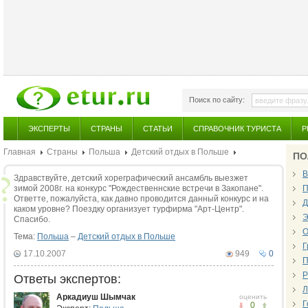
Поиск по сайту:
ЭКСПЕРТЫ
СТРАНЫ
СТАТЬИ
СПРАВОЧНИК ТУРИСТА
Р
Главная
Страны
Польша
Детский отдых в Польше
ПО
В
Здравствуйте, детский хореграфический ансамбль выезжет
зимой 2008г. на конкурс "Рождественнские встречи в Закопане".
П
Ответте, пожалуйста, как давно проводится данный конкурс и на
Д
каком уровне? Поездку организует турфирма "Арт-Центр".
Э
Спасибо.
О
Тема:
Польша
–
Детский отдых в Польше
Г
17.10.2007
949
0
П
Р
Ответы экспертов:
Л
Аркадиуш Шымчак
оценить
Г
0