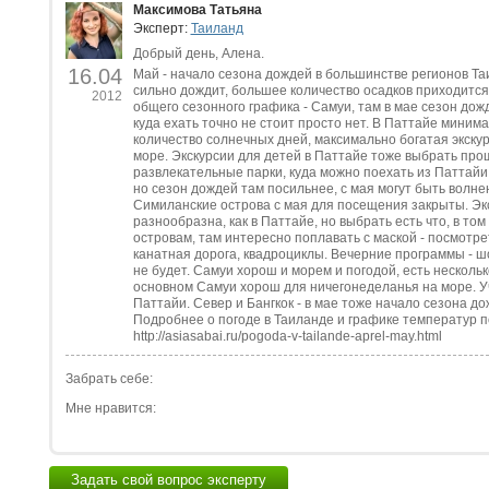
Максимова Татьяна
Эксперт:
Таиланд
Добрый день, Алена.
16.04
Май - начало сезона дождей в большинстве регионов Таи
сильно дождит, большее количество осадков приходится
2012
общего сезонного графика - Самуи, там в мае сезон дож
куда ехать точно не стоит просто нет. В Паттайе миним
количество солнечных дней, максимально богатая экску
море. Экскурсии для детей в Паттайе тоже выбрать прощ
развлекательные парки, куда можно поехать из Паттайи 
но сезон дождей там посильнее, с мая могут быть волне
Симиланские острова с мая для посещения закрыты. Экс
разнообразна, как в Паттайе, но выбрать есть что, в том
островам, там интересно поплавать с маской - посмотр
канатная дорога, квадроциклы. Вечерние программы - ш
не будет. Самуи хорош и морем и погодой, есть нескольк
основном Самуи хорош для ничегонеделанья на море. Уч
Паттайи. Север и Бангкок - в мае тоже начало сезона д
Подробнее о погоде в Таиланде и графике температур п
http://asiasabai.ru/pogoda-v-tailande-aprel-may.html
Забрать себе:
Мне нравится:
Задать свой вопрос эксперту