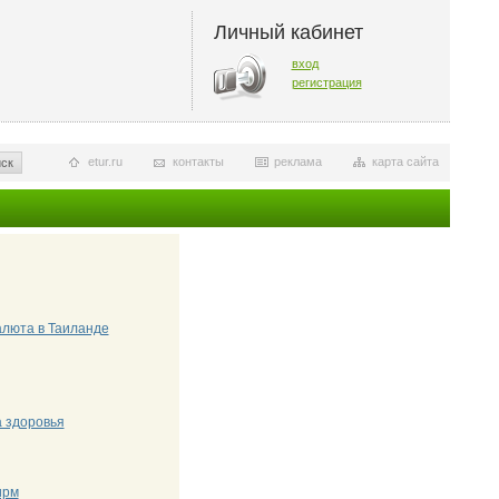
Личный кабинет
вход
регистрация
etur.ru
контакты
реклама
карта сайта
ск
алюта в Таиланде
а здоровья
ирм