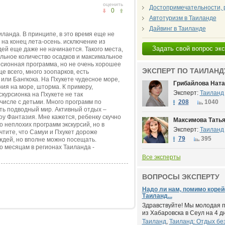
оценить
Достопримечательности, 
0
Автотуризм в Таиланде
Дайвинг в Таиланде
ланда. В принципе, в это время еще не
 на конец лета-осень. исключение из
Задать свой вопрос эк
дей еще даже не начинается. Такого места,
альное количество осадков и максимальное
рсионная программа, но не очень хорошее
ЭКСПЕРТ ПО ТАИЛАНД
е всего, много зоопарков, есть
или Бангкока. На Пхукете чудесное море,
Грибайлова Нат
ния на море, шторма. К примеру,
Эксперт:
Таиланд
курсионка на Пхукете не так
 числе с детьми. Много программ по
208
1040
еть подводный мир. Активный отдых –
оу Фантазия. Мне кажется, ребенку скучно
Максимова Тать
о неплохих программ экскурсий, но в
Эксперт:
Таиланд
тите, что Самуи и Пхукет дороже
79
395
ождей, но вполне можно посещать.
о месяцам в регионах Таиланда -
Все эксперты
ВОПРОСЫ ЭКСПЕРТУ
Надо ли нам, помимо корей
Таиланд...
Здравствуйте! Мы молодая 
из Хабаровска в Сеул на 4 дн
Таиланд
,
Таиланд: Отдых бе