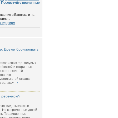
г. Посоветуйте приличные
щение в Бангкоке и на
рили...
з турфирм
е. Время бронировать
ивописных гор, голубых
пейзажей и старинных
зжает около 10
изнанию
урорты этой страны
 релаксу.
с ребенком?
чет видеть счастье в
а. Но современных детей
ть. Традиционные
едние острова могут