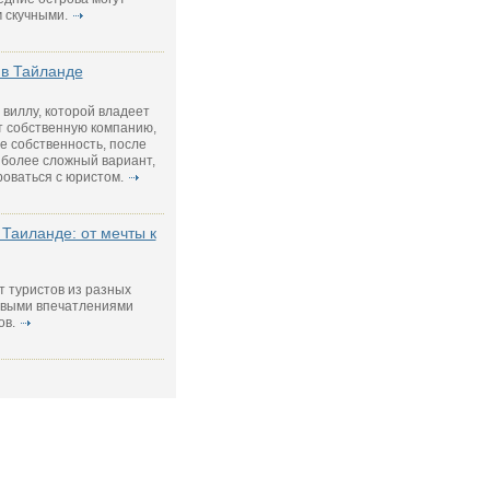
 скучными.
 в Тайланде
виллу, которой владеет
т собственную компанию,
е собственность, после
 более сложный вариант,
роваться с юристом.
Таиланде: от мечты к
т туристов из разных
новыми впечатлениями
ов.