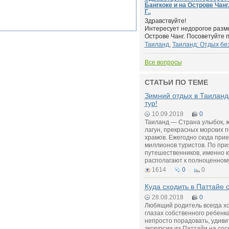
Бангкоке и на Острове Чан
Г..
Здравствуйте!
Интересует недорогое разме
Острове Чанг. Посоветуйте п
Таиланд
,
Таиланд: Отдых бе
Все вопросы
СТАТЬИ ПО ТЕМЕ
Зимний отдых в Таиланд
тур!
10.09.2018
0
Таиланд — Страна улыбок, ж
лагун, прекрасных морских 
храмов. Ежегодно сюда прие
миллионов туристов. По пр
путешественников, именно к
располагают к полноценному
1614
0
0
Куда сходить в Паттайе 
28.08.2018
0
Любящий родитель всегда хо
глазах собственного ребенк
непросто порадовать, удиви
экскурсии из Паттайи на сос