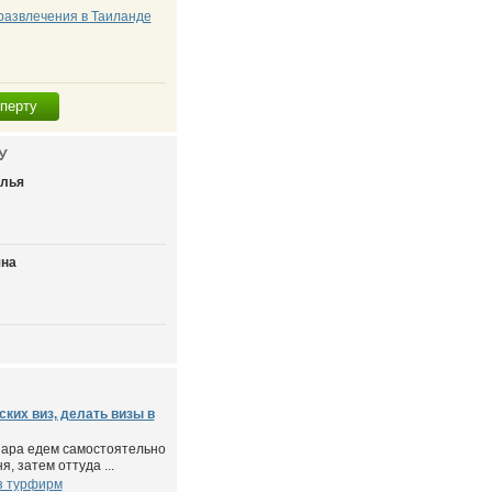
развлечения в Таиланде
сперту
У
алья
яна
ских виз, делать визы в
пара едем самостоятельно
я, затем оттуда ...
з турфирм