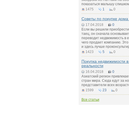
показаться малышу слишком
1475
1
0
Советы по покупке дома
17.04.2018
0
Если вы решили приобрести 
таец, он сначала основывае
переводит недвижимость в е
чего продает компанию. Это
и здесь лучше проконсульти
1423
5
0
Покупка недвижимости в 
реальности
16.04.2018
0
Азиатский регион привлекае
стран мира. Сюда едут за 
представители всех возраст
1599
23
0
Все статьи