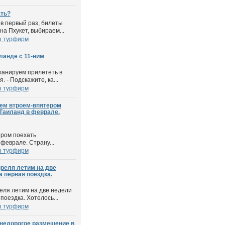
ать?
 в первый раз, билеты
на Пхукет, выбираем...
з турфирм
ланде с 11-ним
ланируем прилететь в
. - Подскажите, ка...
з турфирм
ем втроем-впятером
Таиланд в феврале.
ром поехать
феврале. Страну...
з турфирм
реля летим на две
а первая поездка.
еля летим на две недели
поездка. Хотелось...
з турфирм
 недорогое размещение в