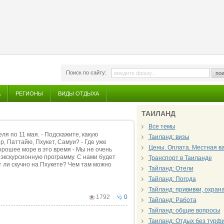
Поиск по сайту:
пои
А
РЕГИОНЫ
ВИДЫ ОТДЫХА
ТАИЛАНД
Все темы
ля по 11 мая. - Подскажите, какую
Таиланд: визы
р, Паттайю, Пхукет, Самуи? - Где уже
Цены. Оплата. Местная в
хорошее море в это время - Мы не очень
 экскурсионную программу. С нами будет
Транспорт в Таиланде
т ли скучно на Пхукете? Чем там можно
Тайланд: Отели
Тайланд: Погода
Тайланд: прививки, охран
1792
0
Тайланд: Работа
Тайланд: общие вопросы
Таиланд: Отдых без турф