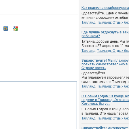
Как правильно заброниров
Здравствуйте. Едем с мужем
купили на середину октября 
Таиланд
,
Таиланд: Отдых бе
Где лучше отдохнуть в Таи
ребенком?
Татьяна, добрый день. Мы п
Бангкок с 27 апреля по 11 мая
Таиланд
,
Таиланд: Отдых бе
Здравствуйте! Мы планиру
поехать самостоятельно в 
Страну посет..
Здравствуйте!
Мы планируем втроем-впяте
самостоятельно в Таиланд в 
Таиланд
,
Таиланд: Отдых бе
С Новым Годом! В конце Ап
недели в Таиланд. Это наш
Хотелось бы ус..
С Новым Годом! В конце Апр
в Таиланд. Это наша первая 
Таиланд
,
Таиланд: Отдых бе
Здравствуйте! Интересует