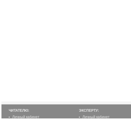
ЧИТАТЕЛЮ:
ЭКСПЕРТУ:
Личный кабинет
Личный кабинет
Настройка уведомлений
Написать статью
Написать статью
Как стать экспертом