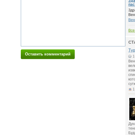
Зда
пас
Здр
Вен
Вен
Все
СТ
Ту
Оставить комментарий
1
Вен
вел
изв
спи
кот
сут
1
Дун
тен
Буд