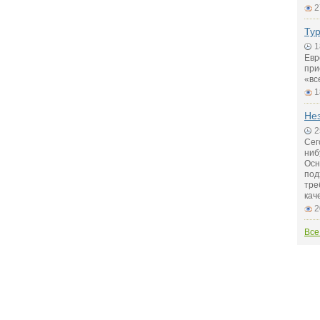
2
Тур
1
Евр
при
«вс
1
Не
2
Сег
ниб
Осн
под
тре
кач
2
Все