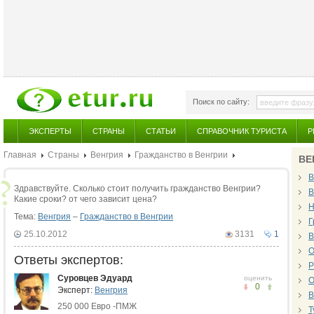
Поиск по сайту:
ЭКСПЕРТЫ
СТРАНЫ
СТАТЬИ
СПРАВОЧНИК ТУРИСТА
Р
Главная
Страны
Венгрия
Гражданство в Венгрии
ВЕ
В
Здравствуйте. Сколько стоит получить гражданство Венгрии?
В
Какие сроки? от чего зависит цена?
Н
Тема:
Венгрия
–
Гражданство в Венгрии
Г
25.10.2012
3131
1
В
О
Ответы экспертов:
Р
Суровцев Эдуард
оценить
О
0
Эксперт:
Венгрия
В
250 000 Евро -ПМЖ
Т