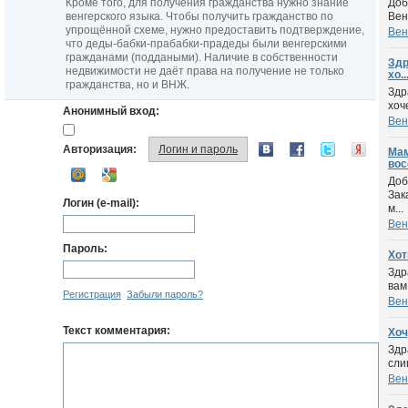
Кроме того, для получения гражданства нужно знание
Доб
венгерского языка. Чтобы получить гражданство по
Вен
упрощённой схеме, нужно предоставить подтверждение,
Вен
что деды-бабки-прабабки-прадеды были венгерскими
гражданами (поддаными). Наличие в собственности
Здр
недвижимости не даёт права на получение не только
хо..
гражданства, но и ВНЖ.
Здр
хоч
Анонимный вход:
Вен
Авторизация:
Логин и пароль
Мам
вос
Доб
Зак
Логин (e-mail):
м...
Вен
Пароль:
Хот
Здр
вам
Регистрация
Забыли пароль?
Вен
Текст комментария:
Хоч
Здр
сли
Вен