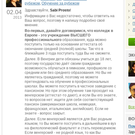
рубежом
,
Обучение за рубежом
Д
Здравствуйте,
Sabi Prosto
!
02.04
О
Инфрмации о Вас недостаточно, чтобы ответить на
Ц
2013
Ваш вопрос, поэтому я напишу подробно своё
П
мнение.
Л
Во-первых, давайте договоримся, что колледж в
Европе - это учреждение ВЫСШЕГО
профессионального
образования, куда можно
поступить только на основании аттестата об
окончании средней (полной) школы. Так что в
ближайшие 3 года поступить туда Вы не сможете.
ЭК
Далее. В Венгрии дети обязаны учиться до 18 лет,
поэтому государство даёт своим гражданам
возможность обучаться в гимназии, профшколе со
средним или без среднего образования. Но Вы не
являетесь гражданкой, поэтому не можете
претендовать на обучение в профессиональных
школах. Вы можете поступить в частное заведение с
пансионом. Но при этом обучение там проходит на
венгерском (аттестат-то дают), и если Вы его знаете,
то вопросов нет: ищите для себя соответствующий
пансион (американская школа, немецкая,
Все
французская, итальянская, английская). Если не
знаете - вопрос закрыт.
ВО
Далее. Если венгерский является для Вас родным
языком, то Вы можете поступить в дальнейшем в вуз
Пом
на филологический факультет и стать переводчиком.
Здр
Если венгерский - не родной язык, то как Вы