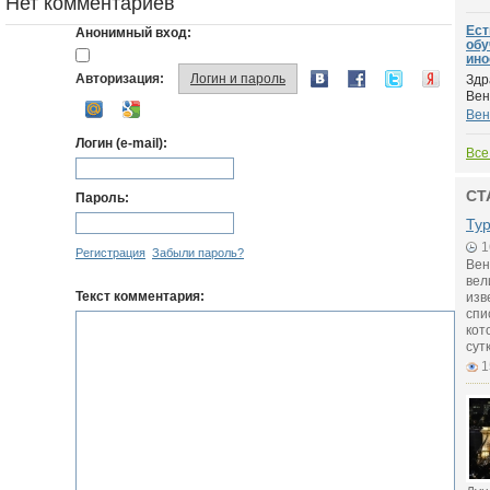
Нет комментариев
Ест
Анонимный вход:
обу
ино
Авторизация:
Логин и пароль
Здр
Венг
Вен
Логин (e-mail):
Все
СТ
Пароль:
Ту
1
Регистрация
Забыли пароль?
Вен
вел
Текст комментария:
изв
спи
кот
сут
1