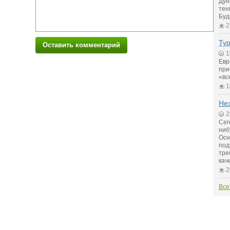
Дун
тен
Буд
2
Тур
Оставить комментарий
1
Евр
при
«вс
1
Не
2
Сег
ниб
Осн
под
тре
кач
2
Все