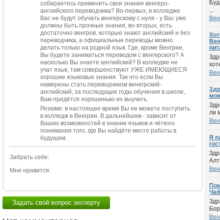
Буд
собираетесь применить свои знания венгеро-
...
английского переводчика? Во-первых, в колледже
Вас не будут обучать венгерскому с нуля - у Вас уже
Вен
должны быть прочные знания; во-вторых, есть
достаточно венгров, которые знают английский и без
Хот
переводчика, а официальные переводы можно
Вен
делать только на родной язык. Где, кроме Венгрии,
пит
Вы будете заниматься переводом с венгерского? А
Здр
насколько Вы знаете английский? В колледже не
хот
учат язык, там совершенствуют УЖЕ ИМЕЮЩИЕСЯ
Вен
хорошие языковые знания. Так что если Вы
намерены стать переводчиком венегрский-
Здр
английский, за последущие годы обучения в школе,
мож
Вам придётся хорошенько их выучить.
Здр
Резюме: в настоящее время Вы не можете поступить
ли 
в колледж в Венгрии. В дальнейшем - зависит от
Вен
Ваших возможностей в знании языков и чёткого
понимания того, где Вы найдёте место работы в
Я п
будущем.
гос
Здр
Забрать себе:
Алт
Вен
Мне нравится:
Пом
Чаб
Здр
Задать свой вопрос эксперту
Бор
Вен