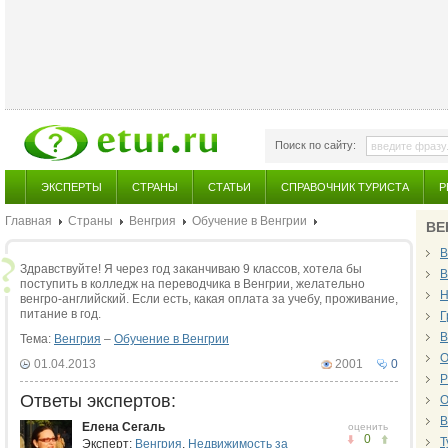
Поиск по сайту:
ЭКСПЕРТЫ
СТРАНЫ
СТАТЬИ
СПРАВОЧНИК ТУРИСТА
Р
Главная
Страны
Венгрия
Обучение в Венгрии
ВЕ
В
Здравствуйте! Я через год заканчиваю 9 классов, хотела бы
В
поступить в колледж на переводчика в Венгрии, желательно
Н
венгро-английский. Если есть, какая оплата за учебу, проживание,
питание в год.
Г
В
Тема:
Венгрия
–
Обучение в Венгрии
О
01.04.2013
2001
0
Р
Ответы экспертов:
О
В
Елена Сегаль
оценить
0
Т
Эксперт:
Венгрия
,
Недвижимость за