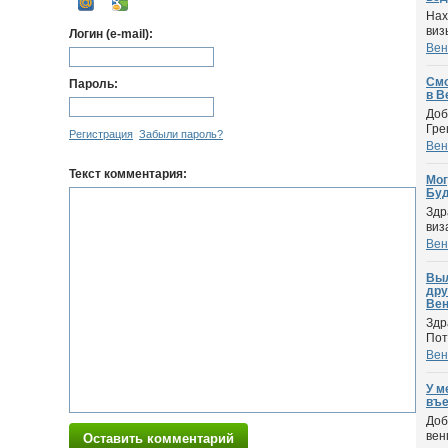
Нах
виз
Логин (e-mail):
Вен
Смо
Пароль:
в В
Доб
Гре
Регистрация
Забыли пароль?
Вен
Текст комментария:
Мог
Буд
Здр
виз
Вен
Выл
дру
Вен
Здр
Пот
Вен
У м
въе
Доб
вен
Оставить комментарий