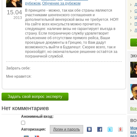
рубежом
,
Обучение за рубежом
Д
В принципе - можно, так как обе страны являются
15.04
О
участниками шенгенского соглашения и
Ц
2013
дополнительной венгерской визы не требуется. НО!!!
П
На сайте всех консульств можно прочитать
следующее: наличие визы не гарантирует въезда в
Л
страну. Если пограничную службу удовлетворит
объяснение об отсутствии прямого рейса, Ваши
проездные документы в Грецию, то Вам дадут
возможность выйти в Будапешт. Скорее всего, так и
произойдёт, но ок
ончательное решение остаётся за
ЭК
пограничной службой
.
Забрать себе:
Мне нравится:
Задать свой вопрос эксперту
Нет комментариев
Все
Анонимный вход:
ВО
Мож
Авторизация:
Логин и пароль
как
вед