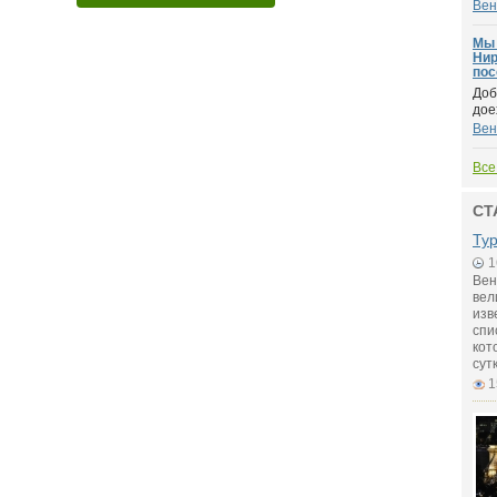
Вен
Мы 
Нир
пос
Доб
дое
Вен
Все
СТ
Ту
1
Вен
вел
изв
спи
кот
сут
1