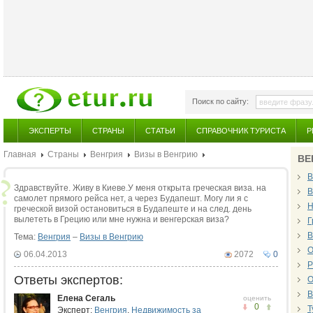
Поиск по сайту:
ЭКСПЕРТЫ
СТРАНЫ
СТАТЬИ
СПРАВОЧНИК ТУРИСТА
Р
Главная
Страны
Венгрия
Визы в Венгрию
ВЕ
В
Здравствуйте. Живу в Киеве.У меня открыта греческая виза. на
В
самолет прямого рейса нет, а через Будапешт. Могу ли я с
Н
греческой визой остановиться в Будапеште и на след. день
вылететь в Грецию или мне нужна и венгерская виза?
Г
В
Тема:
Венгрия
–
Визы в Венгрию
О
06.04.2013
2072
0
Р
Ответы экспертов:
О
В
Елена Сегаль
оценить
0
Т
Эксперт:
Венгрия
,
Недвижимость за