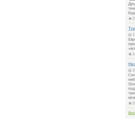
Дун
тен
Буд
2
Тур
1
Евр
при
«вс
1
Не
2
Сег
ниб
Осн
под
тре
кач
2
Все