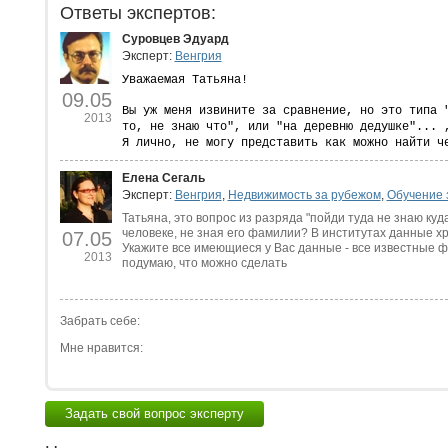
Ответы экспертов:
Суровцев Эдуард
Эксперт:
Венгрия
Уважаемая Татьяна!
09.05
Вы уж меня извините за сравнение, но это типа 
2013
то, не знаю что", или "на деревню дедушке"... 
Я лично, не могу представить как можно найти ч
Елена Сегаль
Эксперт:
Венгрия
,
Недвижимость за рубежом
,
Обучение 
Татьяна, это вопрос из разряда "пойди туда не знаю куда
человеке, не зная его фамилии? В институтах данные хр
07.05
Укажите все имеющиеся у Вас данные - все известные ф
2013
подумаю, что можно сделать
Забрать себе:
Мне нравится:
Задать свой вопрос эксперту