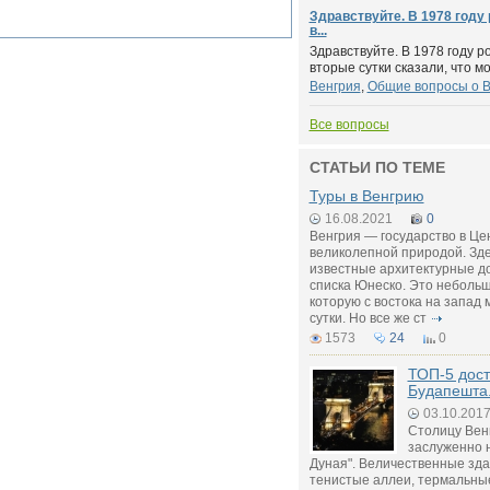
Здравствуйте. В 1978 году
в...
Здравствуйте. В 1978 году р
вторые сутки сказали, что мо
Венгрия
,
Общие вопросы о В
Все вопросы
СТАТЬИ ПО ТЕМЕ
Туры в Венгрию
16.08.2021
0
Венгрия — государство в Це
великолепной природой. Зд
известные архитектурные д
списка Юнеско. Это небольш
которую с востока на запад 
сутки. Но все же ст
1573
24
0
ТОП-5 дос
Будапешта
03.10.201
Столицу Вен
заслуженно 
Дуная". Величественные зд
тенистые аллеи, термальные