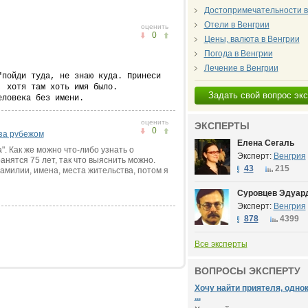
Достопримечательности в
Отели в Венгрии
оценить
0
Цены, валюта в Венгрии
Погода в Венгрии
Лечение в Венгрии
"пойди туда, не знаю куда. Принеси
, хотя там хоть имя было.
Задать свой вопрос эк
еловека без имени.
оценить
ЭКСПЕРТЫ
0
за рубежом
Елена Сегаль
". Как же можно что-либо узнать о
Эксперт:
Венгрия
анятся 75 лет, так что выяснить можно.
43
215
амилии, имена, места жительства, потом я
Суровцев Эдуар
Эксперт:
Венгрия
878
4399
Все эксперты
ВОПРОСЫ ЭКСПЕРТУ
Хочу найти приятеля, одно
...