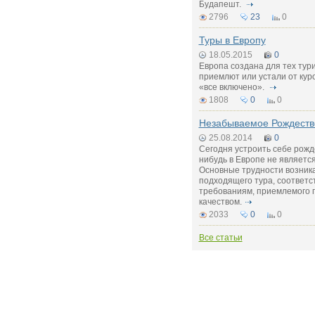
Будапешт.
2796
23
0
Туры в Европу
18.05.2015
0
Европа создана для тех тури
приемлют или устали от кур
«все включено».
1808
0
0
Незабываемое Рождеств
25.08.2014
0
Сегодня устроить себе рожд
нибудь в Европе не являетс
Основные трудности возник
подходящего тура, соответс
требованиям, приемлемого 
качеством.
2033
0
0
Все статьи