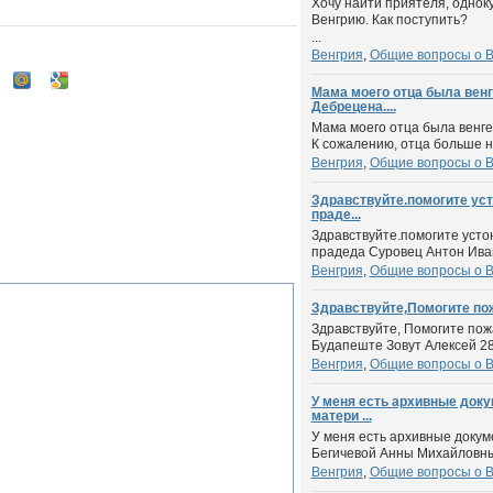
Хочу найти приятеля, однок
Венгрию. Как поступить?
...
Венгрия
,
Общие вопросы о В
Мама моего отца была венг
Дебрецена....
Мама моего отца была венге
К сожалению, отца больше не
Венгрия
,
Общие вопросы о В
Здравствуйте.помогите уст
праде...
Здравствуйте.помогите усто
прадеда Суровец Антон Ивано
Венгрия
,
Общие вопросы о В
Здравствуйте,Помогите пож
Здравствуйте, Помогите пож
Будапеште Зовут Алексей 28.
Венгрия
,
Общие вопросы о В
У меня есть архивные доку
матери ...
У меня есть архивные докум
Бегичевой Анны Михайловны 
Венгрия
,
Общие вопросы о В