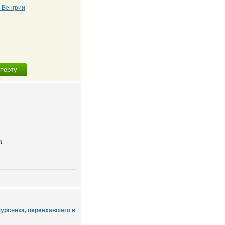
 Венгрии
сперту
д
курсника, переехавшего в