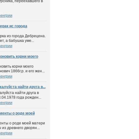
урсника, переехавшего в
енгрии
ерак ис города
рка из города Дебрецена.
т, а бабушка уме...
енгрии
оновить корни моего
новить корни моего
вич 1866г.р. и его жен...
енгрии
алуйста найти друга в...
алуйста найти друга в
04.1978 года рожден...
енгрии
менты о роде моей
енты о роде моей матери
из древнего дворян...
енгрии