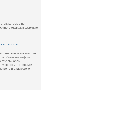
стов, которые не
ортного отдыха в формате
о в Европе
ественские каникулы где-
я заоблачным мифом.
ают с выбором
твующего интересам и
по цене и радующего