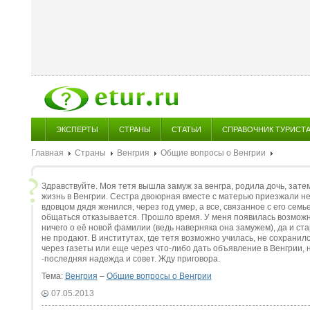
ЭКСПЕРТЫ
СТРАНЫ
СТАТЬИ
СПРАВОЧНИК ТУРИСТ
Главная
Страны
Венгрия
Общие вопросы о Венгрии
Здравствуйте. Моя тетя вышла замуж за венгра, родила дочь, зат
жизнь в Венгрии. Сестра двоюрная вместе с матерью приезжали не
вдовцом дядя женился, через год умер, а все, связанное с его сем
общаться отказывается. Прошло время. У меня появилась возможнос
ничего о её новой фамилии (ведь наверняка она замужем), да и ста
не продают. В институтах, где тетя возможно училась, не сохрани
через газеты или еще через что-либо дать объявление в Венгрии, 
-последняя надежда и совет. Жду приговора.
Тема:
Венгрия
–
Общие вопросы о Венгрии
07.05.2013