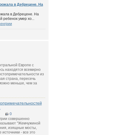
 рожала в Дебрецене. На
ожала в Дебрецене. На
й ребенок умер хо...
енгрии
нтральной Европе с
есь находятся всемирно
остопримечательности из
ая страна, пересечь
можно меньше, чем за
топримечательностей
.
7
0
грии совершенно
называют "Жемчужиной
ания, изящные мосты,
 источники - все это