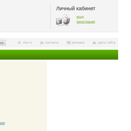
Личный кабинет
вход
регистрация
etur.ru
контакты
реклама
карта сайта
ск
и
ния