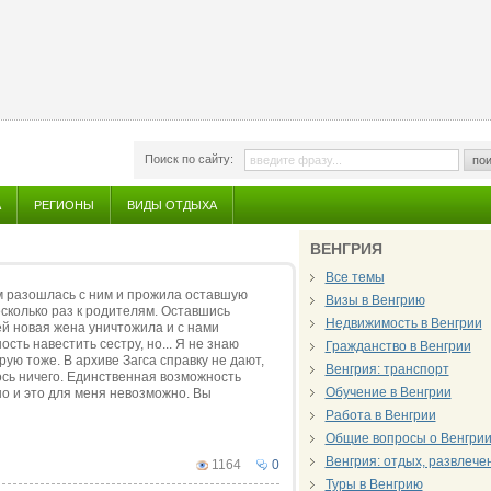
Поиск по сайту:
пои
А
РЕГИОНЫ
ВИДЫ ОТДЫХА
ВЕНГРИЯ
Все темы
ем разошлась с ним и прожила оставшую
Визы в Венгрию
сколько раз к родителям. Оставшись
Недвижимость в Венгрии
ьей новая жена уничтожила и с нами
ть навестить сестру, но... Я не знаю
Гражданство в Венгрии
рую тоже. В архиве Загса справку не дают,
Венгрия: транспорт
лось ничего. Единственная возможность
Обучение в Венгрии
но и это для меня невозможно. Вы
Работа в Венгрии
Общие вопросы о Венгри
Венгрия: отдых, развлече
1164
0
Туры в Венгрию