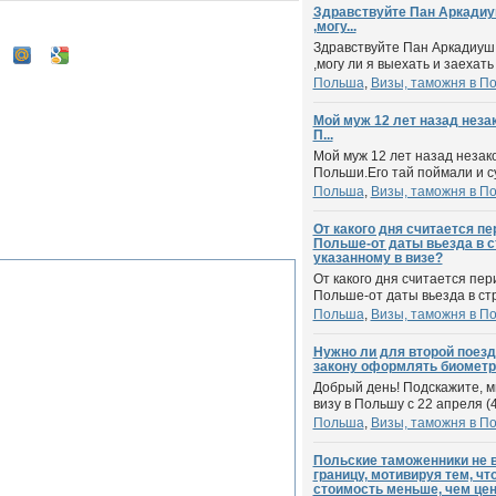
Здравствуйте Пан Аркадиу
,могу...
Здравствуйте Пан Аркадиуш
,могу ли я выехать и заехать
Польша
,
Визы, таможня в П
Мой муж 12 лет назад неза
П...
Мой муж 12 лет назад незак
Польши.Его тай поймали и су
Польша
,
Визы, таможня в П
От какого дня считается п
Польше-от даты вьезда в с
указанному в визе?
От какого дня считается пе
Польше-от даты вьезда в стра
Польша
,
Визы, таможня в П
Нужно ли для второй поезд
закону оформлять биометр
Добрый день! Подскажите, м
визу в Польшу с 22 апреля (45
Польша
,
Визы, таможня в П
Польские таможенники не 
границу, мотивируя тем, чт
стоимость меньше, чем цена