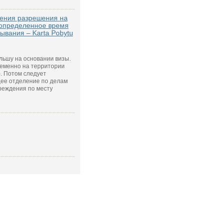
чения разрешения на
 определенное время
ывания – Karta Pobytu
льшу на основании визы.
еменно на территории
. Потом следует
щее отделение по делам
реждения по месту