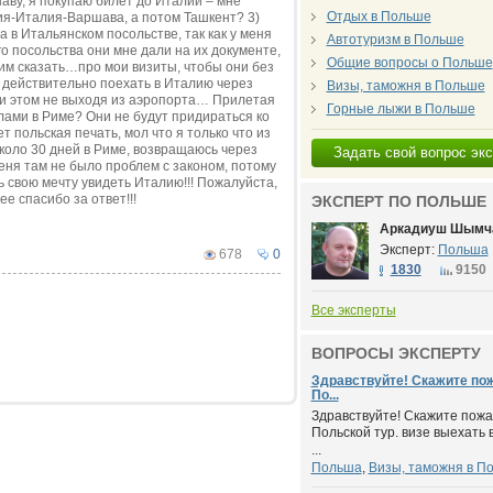
аву, я покупаю билет до Италии – мне
Отдых в Польше
ия-Италия-Варшава, а потом Ташкент? 3)
а в Итальянском посольстве, так как у меня
Автотуризм в Польше
го посольства они мне дали на их документе,
Общие вопросы о Польше
е им сказать…про мои визиты, чтобы они без
я действительно поехать в Италию через
Визы, таможня в Польше
при этом не выходя из аэропорта… Прилетая
Горные лыжи в Польше
елами в Риме? Они не будут придираться ко
т польская печать, мол что я только что из
коло 30 дней в Риме, возвращаюсь через
Задать свой вопрос эк
ня там не было проблем с законом, потому
ь свою мечту увидеть Италию!!! Пожалуйста,
е спасибо за ответ!!!
ЭКСПЕРТ ПО ПОЛЬШЕ
Аркадиуш Шымч
Эксперт:
Польша
678
0
1830
9150
Все эксперты
ВОПРОСЫ ЭКСПЕРТУ
Здравствуйте! Скажите пож
По...
Здравствуйте! Скажите пожал
Польской тур. визе выехать
...
Польша
,
Визы, таможня в П