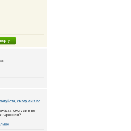
сперту
ак
алуйста, смогу ли я по
уйста, смогу ли я по
 во Францию?
ольше