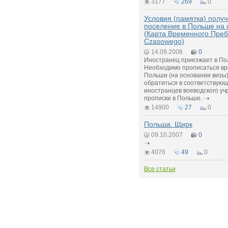
3177
269
0
Условия (памятка) полу
поселение в Польше на
(Карта Временного Преб
Czasowego)
14.09.2008
0
Иностранец приезжает в По
Необходимо прописаться вр
Польши (на основании визы)
обратиться в соответствую
иностранцев воеводского уч
прописки в Польше.
14900
27
0
Польша. Щирк
09.10.2007
0
4076
49
0
Все статьи