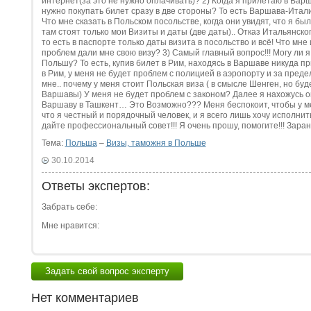
интернет(за это не нужно оплачивать)? 2) Когда я прилетаю в Варш
нужно покупать билет сразу в две стороны? То есть Варшава-Итал
Что мне сказать в Польском посольстве, когда они увидят, что я был
там стоят только мои Визиты и даты (две даты).. Отказ Итальянско
то есть в паспорте только даты визита в посольство и всё! Что мн
проблем дали мне свою визу? 3) Самый главный вопрос!!! Могу ли 
Польшу? То есть, купив билет в Рим, находясь в Варшаве никуда 
в Рим, у меня не будет проблем с полицией в аэропорту и за пред
мне.. почему у меня стоит Польская виза ( в смысле Шенген, но буде
Варшавы) У меня не будет проблем с законом? Далее я нахожусь о
Варшаву в Ташкент… Это Возможно??? Меня беспокоит, чтобы у ме
что я честный и порядочный человек, и я всего лишь хочу исполнит
дайте профессиональный совет!!! Я очень прошу, помогите!!! Заране
Тема:
Польша
–
Визы, таможня в Польше
30.10.2014
Ответы экспертов:
Забрать себе:
Мне нравится:
Задать свой вопрос эксперту
Нет комментариев