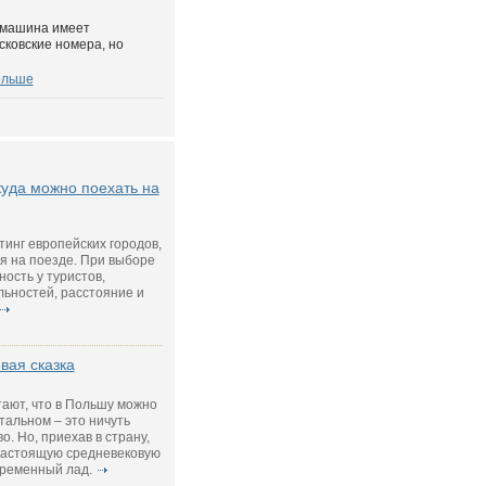
 машина имеет
сковские номера, но
ольше
куда можно поехать на
тинг европейских городов,
я на поезде. При выборе
ость у туристов,
ьностей, расстояние и
вая сказка
тают, что в Польшу можно
стальном – это ничуть
. Но, приехав в страну,
 настоящую средневековую
временный лад.