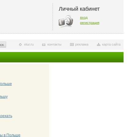
Личный кабинет
вход
регистрация
etur.ru
контакты
реклама
карта сайта
ск
Польше
льшу
доехать
ты в Польше