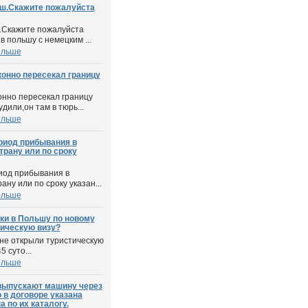
ш.Скажите пожалуйста
.Скажите пожалуйста
 в польшу с немецким ...
ольше
конно пересекал границу
онно пересекал границу
дили,он там в тюрь...
ольше
ериод прибывания в
трану или по сроку
риод прибывания в
ну или по сроку указан...
ольше
ки в Польшу по новому
ическую визу?
не открыли туристическую
 суто...
ольше
выпускают машину через
о в договоре указана
 по их каталогу.