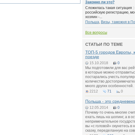
Законно ли это?
Сложилась такая ситуация :
российскую регистрацию, мо
хозяин -...
Польша
,
Визы, таможня в П
Все вопросы
СТАТЬИ ПО ТЕМЕ
ТОП-5 городов Европы, 
поезде
15.10.2018
0
Мы подготовили для вас рей
в которые можно отправитьс
постарались учесть популярн
количество достопримечател
много других особенностей.
2212
71
0
Польша - это средневеко
12.05.2014
0
Почему-то очень многие счи
ехать лишь на шопинг, а в о
непримечательное госудрство
вы «с головой» окунетесь в
сказку, переделанную на со