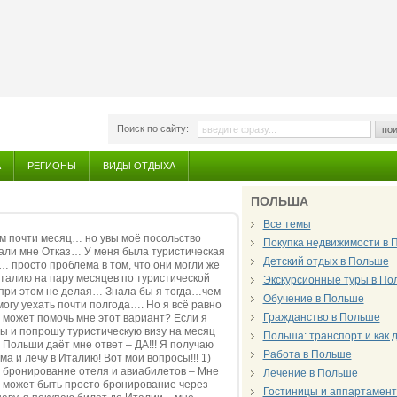
Поиск по сайту:
пои
А
РЕГИОНЫ
ВИДЫ ОТДЫХА
ПОЛЬША
Все темы
ам почти месяц… но увы моё посольство
Покупка недвижимости в 
дали мне Отказ… У меня была туристическая
Детский отдых в Польше
… просто проблема в том, что они могли же
 Италию на пару месяцев по туристической
Экскурсионные туры в По
 при этом не делая… Знала бы я тогда…чем
Обучение в Польше
огу уехать почти полгода…. Но я всё равно
Гражданство в Польше
е, может помочь мне этот вариант? Если я
ы и попрошу туристическую визу на месяц
Польша: транспорт и как 
Польши даёт мне ответ – ДА!!! Я получаю
Работа в Польше
ма и лечу в Италию! Вот мои вопросы!!! 1)
же бронирование отеля и авиабилетов – Мне
Лечение в Польше
 может быть просто бронирование через
Гостиницы и аппартамен