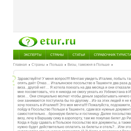
ЭКСПЕРТЫ
СТРАНЫ
СТАТЬИ
СПРАВОЧНИК ТУРИСТ
Главная
Страны
Польша
Визы, таможня в Польше
Здравствуйте! У меня вопрос!!!! Мечтаю увидеть Италию, побыть т
опять даёт Отказ… Итальянское посольство в Ташкенте два раза 
виза.. другой нет… Я хотела поехать на два месяца и они отказали
мне посоветовать, что я никогда не смогу уехать из Узбекистана в
визе… Они специально молчат чтобы деньги зарабатывать ничего
они занимаются поступила бы по-другому…Из-за этих людей я не м
хочу поехать в Италию!!! Это моя мечта!!!! Пожалуйста, подскажит
пойду в Посольство Польши в Ташкенте, сдам все нужные документ
самостоятельно…бронирую билеты и гостиницу. Далее посольство 
визу, лечу в Варшаву сижу в аэропорту, там же покупаю билет до Ри
Когда я буду сдавать в Польское посольство все документы, а так
нужно будет действительно оплатить за билеты и отель?…Или это