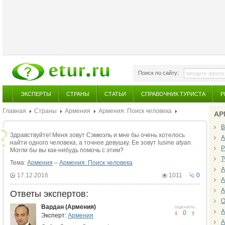
Поиск по сайту:
ЭКСПЕРТЫ
СТРАНЫ
СТАТЬИ
СПРАВОЧНИК ТУРИСТА
Р
Главная
Страны
Армения
Армения: Поиск человека
АР
В
Здравствуйте! Меня зовут Сэмюэль и мне бы очень хотелось
А
найти одного человека, а точнее девушку. Ее зовут lusine atyan.
Р
Могли бы вы как-нибудь помочь с этим?
Т
Тема:
Армения
–
Армения: Поиск человека
А
17.12.2016
1011
0
А
А
Ответы экспертов:
О
Вардан (Армения)
оценить
А
0
Эксперт:
Армения
А