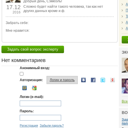
Добрый день, Сэмюэль!
А
17.12
Сложно будет найти такого человека, так как нет
П
других данных кроме и.ф.
2016
Т
А
Забрать себе:
А
Мне нравится:
Задать свой вопрос эксперту
ЭК
Нет комментариев
Анонимный вход:
Авторизация:
Логин и пароль
Логин (e-mail):
Все
Пароль:
ВО
Здр
пап.
Регистрация
Забыли пароль?