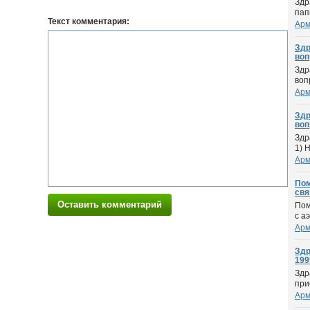
Здр
пап
Текст комментария:
Арм
Здр
вопр
Здр
воп
Арм
Здр
вопр
Здр
1) 
Арм
Пом
связ
Оставить комментарий
Пом
с а
Арм
Здр
1995
Здр
при
Арм