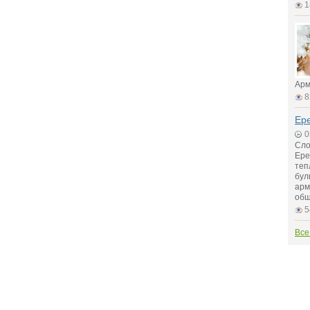
1
Арм
8
Ер
0
Сло
Ере
теп
бул
арм
общ
5
Все