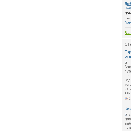
Доб
найт
Доб
най
Арм
Все
СТ
Го
от
1
Арм
пут
но 
Зде
теп
акт
зан
1
Как
2
Для
выб
пут