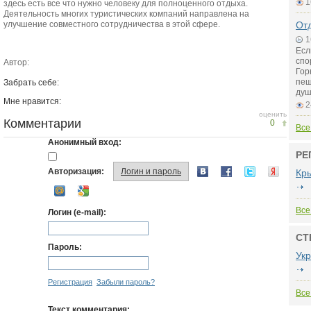
1
здесь есть все что нужно человеку для полноценного отдыха.
Деятельность многих туристических компаний направлена на
улучшение совместного сотрудничества в этой сфере.
Отд
1
Есл
спо
Автор:
Гор
пещ
Забрать себе:
душ
Мне нравится:
2
оценить
Комментарии
0
Все
Анонимный вход:
РЕ
Авторизация:
Логин и пароль
Кр
Все
Логин (e-mail):
СТ
Пароль:
Ук
Регистрация
Забыли пароль?
Все
Текст комментария: