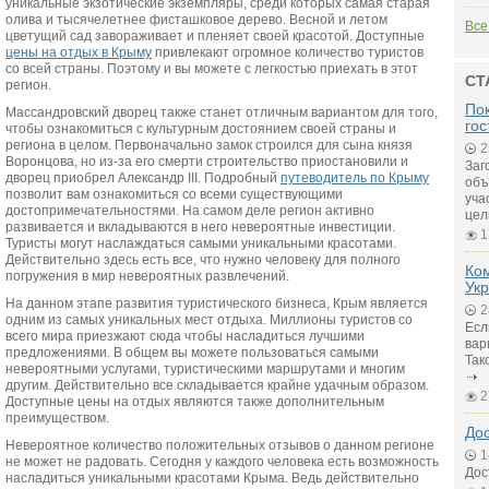
уникальные экзотические экземпляры, среди которых самая старая
олива и тысячелетнее фисташковое дерево. Весной и летом
Все
цветущий сад завораживает и пленяет своей красотой. Доступные
цены на отдых в Крыму
привлекают огромное количество туристов
со всей страны. Поэтому и вы можете с легкостью приехать в этот
СТ
регион.
Пок
Массандровский дворец также станет отличным вариантом для того,
гос
чтобы ознакомиться с культурным достоянием своей страны и
региона в целом. Первоначально замок строился для сына князя
2
Воронцова, но из-за его смерти строительство приостановили и
Заг
дворец приобрел Александр III. Подробный
путеводитель по Крыму
объ
позволит вам ознакомиться со всеми существующими
уча
достопримечательностями. На самом деле регион активно
цел
развивается и вкладываются в него невероятные инвестиции.
1
Туристы могут наслаждаться самыми уникальными красотами.
Действительно здесь есть все, что нужно человеку для полного
Ко
погружения в мир невероятных развлечений.
Ук
На данном этапе развития туристического бизнеса, Крым является
2
одним из самых уникальных мест отдыха. Миллионы туристов со
Есл
всего мира приезжают сюда чтобы насладиться лучшими
вар
предложениями. В общем вы можете пользоваться самыми
Так
невероятными услугами, туристическими маршрутами и многим
другим. Действительно все складывается крайне удачным образом.
2
Доступные цены на отдых являются также дополнительным
преимуществом.
До
Невероятное количество положительных отзывов о данном регионе
1
не может не радовать. Сегодня у каждого человека есть возможность
Дос
насладиться уникальными красотами Крыма. Ведь действительно