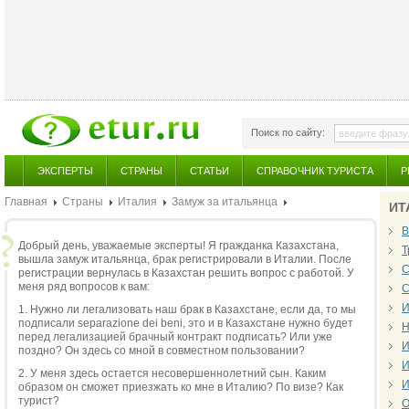
Поиск по сайту:
ЭКСПЕРТЫ
СТРАНЫ
СТАТЬИ
СПРАВОЧНИК ТУРИСТА
Р
Главная
Страны
Италия
Замуж за итальянца
ИТ
В
Добрый день, уважаемые эксперты! Я гражданка Казахстана,
Т
вышла замуж итальянца, брак регистрировали в Италии. После
С
регистрации вернулась в Казахстан решить вопрос с работой. У
меня ряд вопросов к вам:
С
И
1. Нужно ли легализовать наш брак в Казахстане, если да, то мы
подписали separazione dei beni, это и в Казахстане нужно будет
Н
перед легализацией брачный контракт подписать? Или уже
И
поздно? Он здесь со мной в совместном пользовании?
И
2. У меня здесь остается несовершеннолетний сын. Каким
И
образом он сможет приезжать ко мне в Италию? По визе? Как
турист?
О