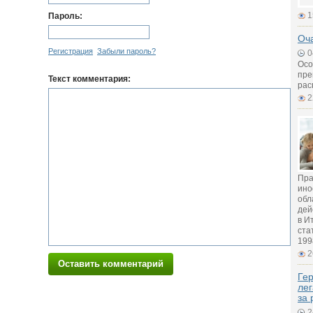
1
Пароль:
Оч
Регистрация
Забыли пароль?
0
Осо
пре
Текст комментария:
рас
2
Пра
ино
обл
дей
в И
ста
199
2
Оставить комментарий
Гер
лег
за 
2