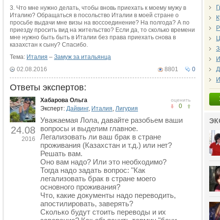
Г
3. Что мне нужно делать, чтобы вновь приехать к моему мужу в
Италию? Обращаться в посольство Италии в моей стране о
К
просьбе выдачи мне визы на воссоединение? На полгода? А по
Р
приезду просить вид на жительство? Если да, то сколько времени
мне нужно быть быть в Италии без права приехать снова в
Ц
казахстан к сыну? Спасибо.
З
Тема:
Италия
–
Замуж за итальянца
И
02.08.2016
8801
0
Д
И
Ответы экспертов:
Хабарова Ольга
оценить
0
Эксперт:
Дайвинг
,
Италия
,
Лигурия
Уважаемая Лола, давайте разобьем ваши
ЭК
вопросы и выделим главное.
24.08
Легализовать ли ваш брак в стране
2016
проживания (Казахстан и т.д.) или нет?
Решать вам.
Оно вам надо? Или это необходимо?
Тогда надо задать вопрос: "Как
легализовать брак в стране моего
основного проживания?
Что, какие документы надо переводить,
апостилировать, заверять?
Сколько будут стоить переводы и их