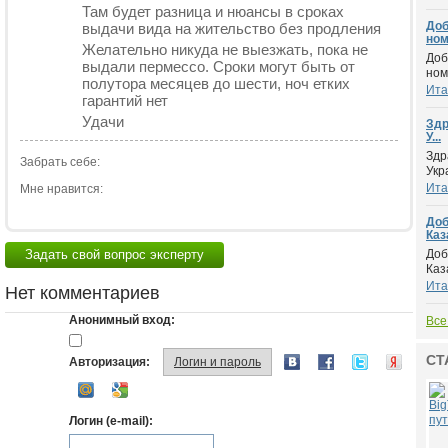
Там будет разница и нюансы в сроках
Доб
выдачи вида на жительство без продления
ном.
Желательно никуда не выезжать, пока не
Доб
выдали пермессо. Сроки могут быть от
ном
полутора месяцев до шести, ноч етких
Ита
гарантий нет
Удачи
Здр
У...
Здр
Забрать себе:
Укр
Ита
Мне нравится:
Доб
Каза
Задать свой вопрос эксперту
Доб
Каз
Ита
Нет комментариев
Анонимный вход:
Все
СТ
Авторизация:
Логин и пароль
Логин (e-mail):