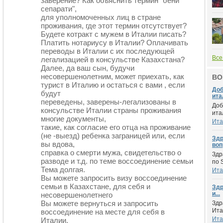
заверение? Как объяснить термин "бени
сепарати",
для уполномоченных лиц в стране
проживания, где этот термин отсутствует?
Будете котракт с мужем в Италии писать?
Платить нотариусу в Италии? Оплачивать
переводы в Италии с их последующей
Все
легализацией в консульстве Казахстана?
Далее, да ваш сын, будучи
несовершенолетним, может приехать, как
ВО
турист в Италию и остаться с вами , если
Доб
будут
итал
переведены, заверены-легализованы в
Доб
консульстве Италии страны проживания
ита
многие документы,
Ита
такие, как согласие его отца на проживание
(не -выезд) ребенка заграницей или, если
Здр
вы вдова,
воп
справка о смерти мужа, свидетельство о
Здр
разводе и т.д. по теме воссоединение семьи
по 
Тема долгая.
Ита
Вы можете запросить визу воссоединение
семьи в Казахстане, для себя и
Здр
и...
несовершенолетнего
Вы можете вернуться и запросить
Здр
Ита
воссоединение на месте для себя в
Ита
Италии.