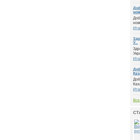
Доб
ном.
Доб
ном
Ита
Здр
У...
Здр
Укр
Ита
Доб
Каза
Доб
Каз
Ита
Все
СТ