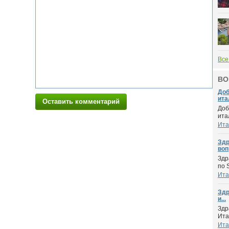
Все
ВО
Доб
итал
Оставить комментарий
Доб
ита
Ита
Здр
воп
Здр
по 
Ита
Здр
и...
Здр
Ита
Ита