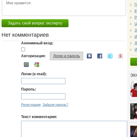
Мне нравится:
Г
К
Р
Задать свой вопрос эксперту
Ц
З
Нет комментариев
И
Анонимный вход:
Д
И
Авторизация:
Логин и пароль
Логин (e-mail):
ЭК
Пароль:
Регистрация
Забыли пароль?
Текст комментария: