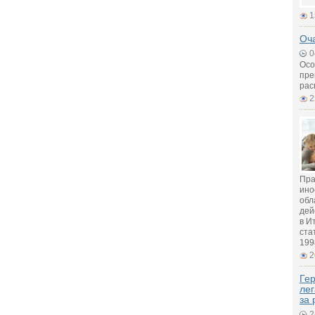
1
Оч
0
Осо
пре
рас
2
Пра
ино
обл
дей
в И
ста
199
2
Гер
лег
за 
2