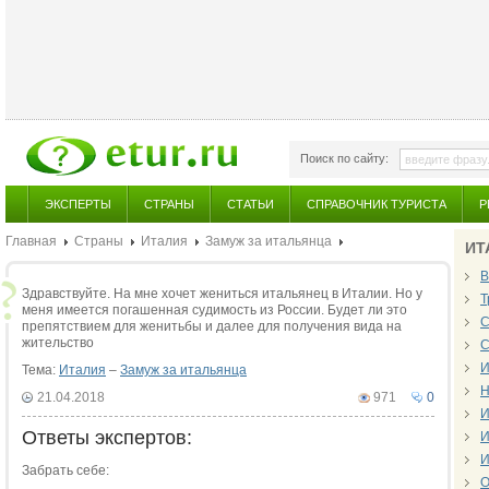
Поиск по сайту:
ЭКСПЕРТЫ
СТРАНЫ
СТАТЬИ
СПРАВОЧНИК ТУРИСТА
Р
Главная
Страны
Италия
Замуж за итальянца
ИТ
В
Здравствуйте. На мне хочет жениться итальянец в Италии. Но у
Т
меня имеется погашенная судимость из России. Будет ли это
С
препятствием для женитьбы и далее для получения вида на
жительство
С
И
Тема:
Италия
–
Замуж за итальянца
Н
21.04.2018
971
0
И
Ответы экспертов:
И
И
Забрать себе:
О