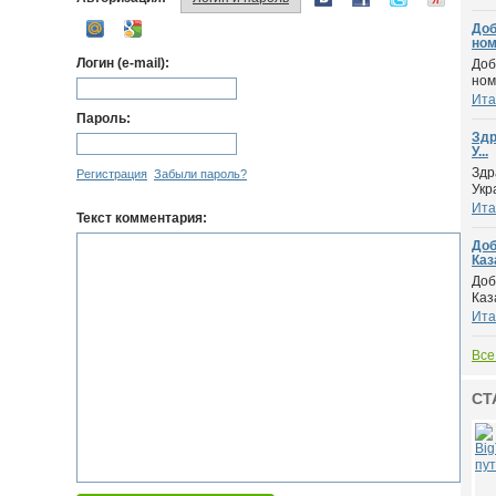
Доб
ном.
Логин (e-mail):
Доб
ном
Ита
Пароль:
Здр
У...
Здр
Регистрация
Забыли пароль?
Укр
Ита
Текст комментария:
Доб
Каза
Доб
Каз
Ита
Все
СТ