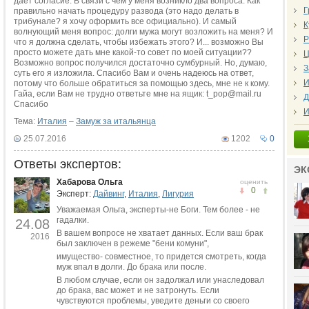
дает согласие. В связи с чем у меня возникло два вопроса: Как
Г
правильно начать процедуру развода (это надо делать в
трибунале? я хочу оформить все официально). И самый
К
волнующий меня вопрос: долги мужа могут возложить на меня? И
Р
что я должна сделать, чтобы избежать этого? И... возможно Вы
просто можете дать мне какой-то совет по моей ситуации??
Ц
Возможно вопрос получился достаточно сумбурный. Но, думаю,
З
суть его я изложила. Спасибо Вам и очень надеюсь на ответ,
И
потому что больше обратиться за помощью здесь, мне не к кому.
Гайа, если Вам не трудно ответьте мне на ящик: t_pop@mail.ru
Д
Спасибо
И
Тема:
Италия
–
Замуж за итальянца
25.07.2016
1202
0
Ответы экспертов:
ЭК
Хабарова Ольга
оценить
0
Эксперт:
Дайвинг
,
Италия
,
Лигурия
Уважаемая Ольга, эксперты-не Боги. Тем более - не
гадалки.
24.08
В вашем вопросе не хватает данных. Если ваш брак
2016
был заключен в режеме "бени комуни",
имущество- совместное, то придется смотреть, когда
муж впал в долги. До брака или после.
В любом случае, если он задолжал или унаследовал
до брака, вас может и не затронуть. Если
чувствуются проблемы, уведите деньги со своего