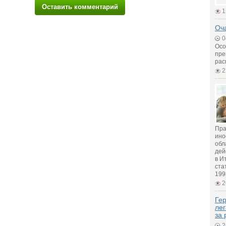
Оставить комментарий
1
Оч
0
Осо
пре
рас
2
Пра
ино
обл
дей
в И
ста
199
2
Гер
лег
за 
2