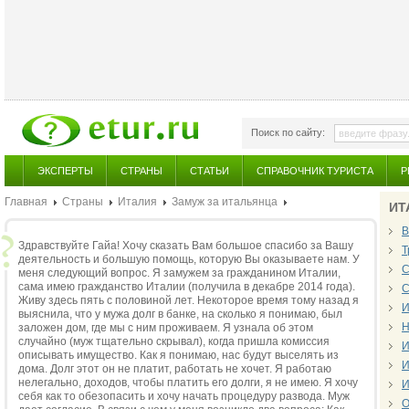
Поиск по сайту:
ЭКСПЕРТЫ
СТРАНЫ
СТАТЬИ
СПРАВОЧНИК ТУРИСТА
Р
Главная
Страны
Италия
Замуж за итальянца
ИТ
В
Здравствуйте Гайа! Хочу сказать Вам большое спасибо за Вашу
Т
деятельность и большую помощь, которую Вы оказываете нам. У
С
меня следующий вопрос. Я замужем за гражданином Италии,
сама имею гражданство Италии (получила в декабре 2014 года).
С
Живу здесь пять с половиной лет. Некоторое время тому назад я
И
выяснила, что у мужа долг в банке, на сколько я понимаю, был
Н
заложен дом, где мы с ним проживаем. Я узнала об этом
случайно (муж тщательно скрывал), когда пришла комиссия
И
описывать имущество. Как я понимаю, нас будут выселять из
И
дома. Долг этот он не платит, работать не хочет. Я работаю
нелегально, доходов, чтобы платить его долги, я не имею. Я хочу
И
себя как то обезопасить и хочу начать процедуру развода. Муж
О