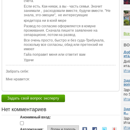
счета.
Если есть. Как-никак, а вы - часть семьи. Значит
занимали , расходовали вместе, будучи вместе. "Не
знала, это-эмоции", не интересующие
кредитора ни в коей мере
Развод по согласию оформляется в комуне
проживания. Сначала пишете заявление на
Все
сепарационе, потом на развод.
Все очень просто, быстро и без суда-Трибунала,
поскольку все согласны, обид или претензий не
ВО
имеют
Доб
Гайа поправит меня или ответит вам
итал
Удачи
Доб
ита
Ита
Забрать себе:
Мне нравится:
Здр
воп
Здр
по 
Задать свой вопрос эксперту
Ита
Нет комментариев
Здр
и...
Анонимный вход:
Здр
Ита
Ита
Авторизация:
Логин и пароль