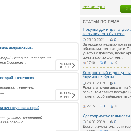
Все эксперты
За
СТАТЬИ ПО ТЕМЕ
Покупка дачи для отдых
гостиничного бизнеса
25.10.2021
0
Загородная недвижимость п
овное направление-
объектами, включая дачи. П
участка с домиком, нужно о
цели и другие факторы.
анаторий.Основное направление-
ов.Основная ...
1740
8
0
читать
ответ
Комфортный и доступный
Украины в Крым
наторий "Понизовка".
28.01.2019
0
Если вам нужно доехать из 
анаторий "Понизовка".
вариантом станет поездка н
...
читать
ответ
Такой способ выбирают тыся
2715
6
0
ли путевку в санаторий
Достопримечательности
или путевку в санаторий
14.01.2019
0
анее спасибо....
Достопримечательности гор