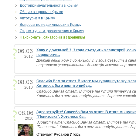
Достопримечательности в Крыму
Общие вопросы о Крыме
Автотуризм в Крыму
Вопросы по недвижимости в Крыму
Отдых, туризм, развлечения в Крыму
Пансионаты, санатории и здравницы
06.06
Хочу с доченькой 3, 3 года съездить в санаторий, осн
неврология...
2012
Добрый день! Хочу с доченькой 3, 3 года съездить в с
неврология (гиперактивная девочка)и лечение лор-орган
08.06
Спасибо Вам за ответ. В итоге мы купили путевку в са
Хотелось бы о нем что-нибуд..
2010
Спасибо Вам за ответ. В итоге мы купили путевку в с
Хотелось бы о нем что-нибудь узнать. Заранее спасибо.
08.06
Здравствуйте! Спасибо Вам за ответ. В итоге мы купи
"Понизовка". Хотелось бы..
2010
Здравствуйте! Спасибо Вам за ответ. В итоге мы куп
"Понизовка". Хотелось бы о нем что-нибудь узнать. Зар
Отвечает
Русанов Игорь