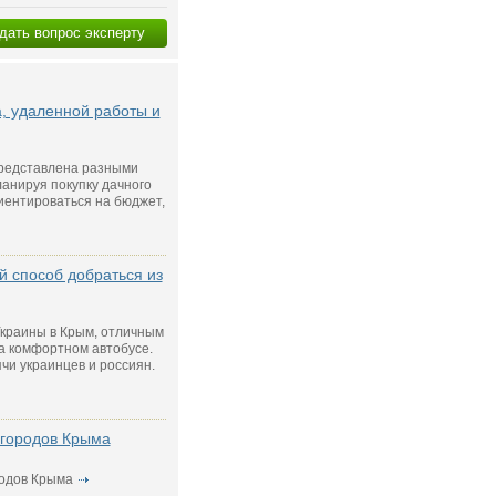
дать вопрос эксперту
а, удаленной работы и
редставлена разными
ланируя покупку дачного
риентироваться на бюджет,
 способ добраться из
Украины в Крым, отличным
а комфортном автобусе.
чи украинцев и россиян.
 городов Крыма
одов Крыма