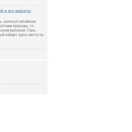
й и его красоты
ь, заняться активным
сотами природы, то
асным выбором. Горы,
ый найдет здесь места по