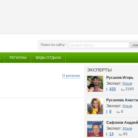
Поиск по сайту:
пои
А
РЕГИОНЫ
ВИДЫ ОТДЫХА
ЭКСПЕРТЫ
О регионе
Русанов Игорь
Эксперт:
Крым
433
2165
Русанова Анаста
Эксперт:
Крым
0
0
Сафонов Андрей
Эксперт:
Крым
13
65