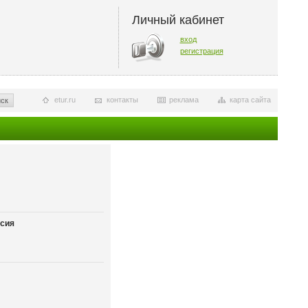
Личный кабинет
вход
регистрация
etur.ru
контакты
реклама
карта сайта
ск
сия