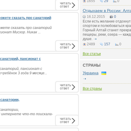
1655
29
0
читать
ответ
Отдыхаем в России: Алта
16.12.2015
0
можете сказать про санаторий
Если есть желание отдохнут
спортом и полюбоваться кра
можете сказать про санаторий
Горный Алтай станет прекр
онат Мисхор. Никак ...
пещеры, реки, озера — кажд
душе.
читать
2489
157
0
ответ
Все статьи
санаторий, пансионат с
СТРАНЫ
санаторий, пансионат с
Украина
ребёнок 3 года 9 месяце...
читать
ответ
Все страны
 санатории,
 санатории,
 В интернете что-то поискала-
читать
ответ