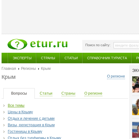
Поиск по сайту:
ЭКСПЕРТЫ
СТРАНЫ
СТАТЬИ
СПРАВОЧНИК ТУРИСТА
Р
Главная
Регионы
Крым
ЭК
Крым
О регионе
Вопросы
Статьи
Страны
О регионе
Все темы
Цены в Крыму
Отдых и лечение с детьми
Визы, регистрация в Крым
Гостиницы в Крыму
Отдых без турфирмы в Крыму