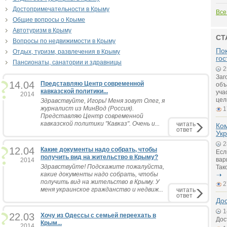
Достопримечательности в Крыму
Все
Общие вопросы о Крыме
Автотуризм в Крыму
СТ
Вопросы по недвижимости в Крыму
Пок
Отдых, туризм, развлечения в Крыму
гос
Пансионаты, санатории и здравницы
2
Заг
14.04
Представляю Центр современной
объ
кавказской политики...
уча
2014
цел
Здравствуйте, Игорь! Меня зовут Олег, я
журналист из МинВод (Россия).
1
Представляю Центр современной
кавказской политики "Кавказ". Очень и...
читать
Ко
ответ
Ук
2
12.04
Какие документы надо собрать, чтобы
Есл
получить вид на жительство в Крыму?
вар
2014
Здравствуйте! Подскажите пожалуйста,
Так
какие документы надо собрать, чтобы
получить вид на жительство в Крыму. У
2
меня украинское гражданство и недвиж...
читать
ответ
До
1
22.03
Хочу из Одессы с семьей переехать в
Дос
Крым...
2014