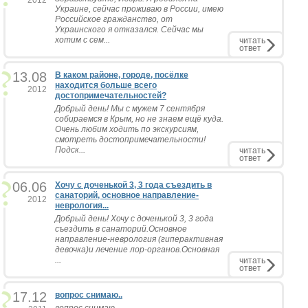
2012
Украине, сейчас проживаю в России, имею
Российское гражданство, от
Украинского я отказался. Сейчас мы
хотим с сем...
читать
ответ
13.08
В каком районе, городе, посёлке
находится больше всего
2012
достопримечательностей?
Добрый день! Мы с мужем 7 сентября
собираемся в Крым, но не знаем ещё куда.
Очень любим ходить по экскурсиям,
смотреть достопримечательности!
Подск...
читать
ответ
06.06
Хочу с доченькой 3, 3 года съездить в
санаторий, основное направление-
2012
неврология...
Добрый день! Хочу с доченькой 3, 3 года
съездить в санаторий.Основное
направление-неврология (гиперактивная
девочка)и лечение лор-органов.Основная
...
читать
ответ
17.12
вопрос снимаю..