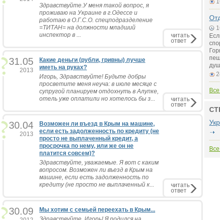
1
Здравствуйте.У меня такой вопрос, я
проживаю на Украине в г.Одессе и
Отд
работаю в О.Г.С.О. спецподразделение
=ТИТАН= на должности младший
1
инспектор в ...
читать
Есл
ответ
спо
Гор
пещ
31.05
Какие деньги (рубли, гривны) лучше
душ
иметь на руках?
2013
2
Игорь, Здравствуйте! Будьте добры
просветите меня неуча: в июле месяце с
Все
супругой планируем отдохнуть в Алупке,
отель уже оплатили но хотелось бы з...
читать
ответ
СТ
Ук
30.04
Возможен ли въезд в Крым на машине,
если есть задолженность по кредиту (не
2013
просто не выплаченный кредит, а
просрочка по нему, или же он не
Все
платится совсем)?
Здравствуйте, уважаемые. Я вот с каким
вопросом. Возможен ли въезд в Крым на
машине, если есть задолженность по
кредиту (не просто не выплаченный к...
читать
ответ
30.09
Мы хотим с семьей переехать в Крым...
Здравствуйте, Игорь! Я родился на