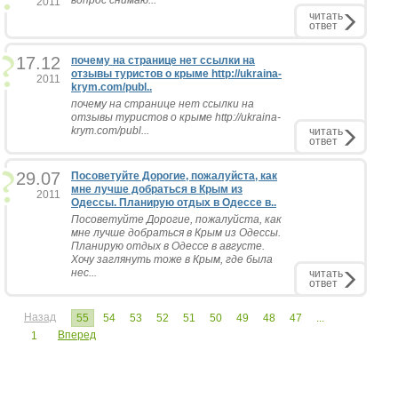
вопрос снимаю...
2011
читать
ответ
17.12
почему на странице нет ссылки на
отзывы туристов о крыме http://ukraina-
2011
krym.com/publ..
почему на странице нет ссылки на
отзывы туристов о крыме http://ukraina-
krym.com/publ...
читать
ответ
29.07
Посоветуйте Дорогие, пожалуйста, как
мне лучше добраться в Крым из
2011
Одессы. Планирую отдых в Одессе в..
Посоветуйте Дорогие, пожалуйста, как
мне лучше добраться в Крым из Одессы.
Планирую отдых в Одессе в августе.
Хочу заглянуть тоже в Крым, где была
нес...
читать
ответ
Назад
55
54
53
52
51
50
49
48
47
...
Вперед
1