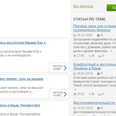
Все эксперты
За
СТАТЬИ ПО ТЕМЕ
Покупка дачи для отдых
гостиничного бизнеса
25.10.2021
0
Загородная недвижимость п
роса касательно Крыма! Еду к
объектами, включая дачи. П
участка с домиком, нужно о
цели и другие факторы.
са касательно Крыма! Еду к
ы и не категорийн...
1740
8
0
Комфортный и доступный
читать
Украины в Крым
ответ
28.01.2019
0
Если вам нужно доехать из 
зрел вопрос, хочу на машине
вариантом станет поездка н
Такой способ выбирают тыся
зрел вопрос, хочу на машине
оего в настоящее в...
читать
2715
6
0
ответ
Достопримечательности
хать в Крым. Посоветуйте
14.01.2019
0
Достопримечательности гор
хать в Крым. Посоветуйте