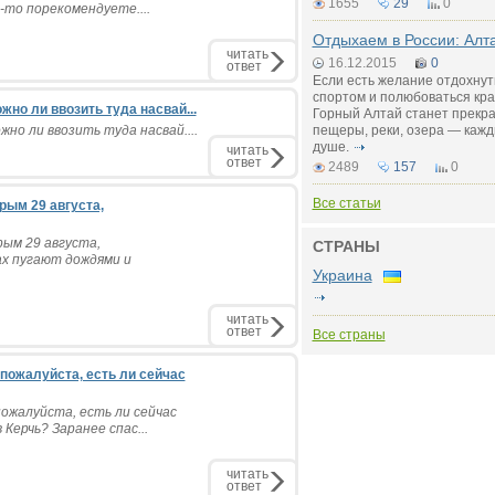
1655
29
0
то порекомендуете....
Отдыхаем в России: Алта
читать
16.12.2015
0
ответ
Если есть желание отдохнут
спортом и полюбоваться кра
жно ли ввозить туда насвай...
Горный Алтай станет прекр
но ли ввозить туда насвай....
пещеры, реки, озера — кажд
душе.
читать
ответ
2489
157
0
Все статьи
рым 29 августа,
рым 29 августа,
СТРАНЫ
ах пугают дождями и
Украина
читать
ответ
Все страны
 пожалуйста, есть ли сейчас
пожалуйста, есть ли сейчас
Керчь? Заранее спас...
читать
ответ