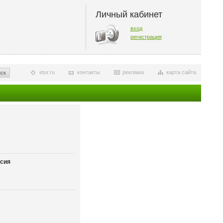
Личный кабинет
вход
регистрация
etur.ru
контакты
реклама
карта сайта
ск
сия