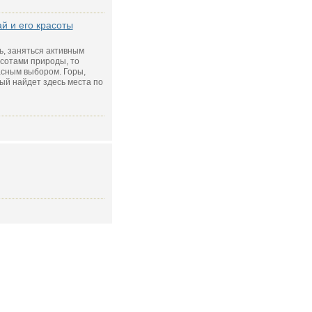
й и его красоты
ь, заняться активным
сотами природы, то
асным выбором. Горы,
ый найдет здесь места по