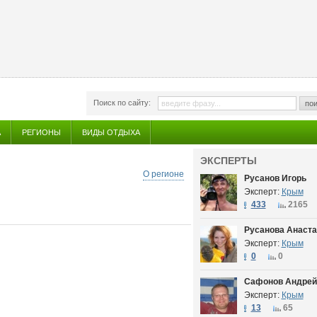
Поиск по сайту:
пои
А
РЕГИОНЫ
ВИДЫ ОТДЫХА
ЭКСПЕРТЫ
О регионе
Русанов Игорь
Эксперт:
Крым
433
2165
Русанова Анаста
Эксперт:
Крым
0
0
Сафонов Андрей
Эксперт:
Крым
13
65