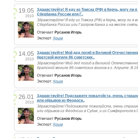
19.05
Здравствуйте! Я еду из Томска (РФ) в Керчь, могу ли 
Сбербанка России или Г..
2010
Здравствуйте! Я еду из Томска (РФ) в Керчь, могу ли я
Сбербанка России или Газпром банка и на месте снять д
Отвечает
Русанов Игорь
Эксперт:
Крым
14.05
Здравствуйте! Мой дед погиб в Великой Отечественно
братской могиле 86 советских..
2010
Здравствуйте! Мой дед погиб в Великой Отечественной
братской могиле 86 советских воинов в г. Алуште. В 198
Отвечает
Русанов Игорь
Эксперт:
Крым
26.01
Здравствуйте! Подскажите пожалуйста, очень страшн
или обрывов из Феодоси..
2010
Здравствуйте! Подскажите пожалуйста, очень страшн
или обрывов из Феодосии в Судак, и из Симферополя в С
Отвечает
Русанов Игорь
Эксперт:
Крым