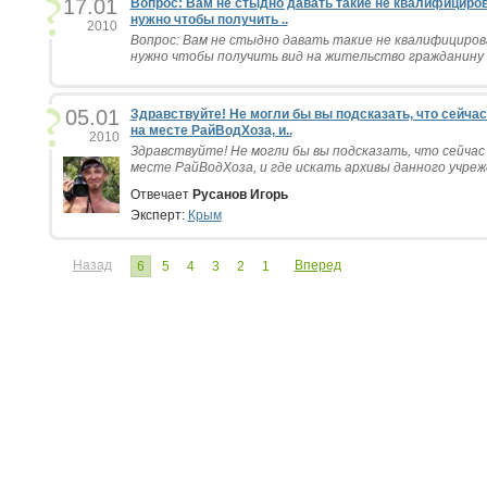
17.01
Вопрос: Вам не стыдно давать такие не квалифициро
нужно чтобы получить ..
2010
Вопрос: Вам не стыдно давать такие не квалифициро
нужно чтобы получить вид на жительство гражданину Р
05.01
Здравствуйте! Не могли бы вы подсказать, что сейча
на месте РайВодХоза, и..
2010
Здравствуйте! Не могли бы вы подсказать, что сейча
месте РайВодХоза, и где искать архивы данного учрежд
Отвечает
Русанов Игорь
Эксперт:
Крым
Назад
Вперед
6
5
4
3
2
1