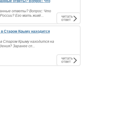
ванные ответы? Вопрос: Что
ванные ответы? Вопрос: Что
оссии? Его мать живё...
читать
ответ
с в Старом Крыму находится
с в Старом Крыму находится на
ения? Заранее сп...
читать
ответ