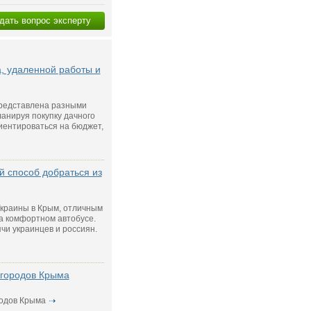
дать вопрос эксперту
а, удаленной работы и
редставлена разными
ланируя покупку дачного
риентироваться на бюджет,
 способ добраться из
Украины в Крым, отличным
а комфортном автобусе.
чи украинцев и россиян.
 городов Крыма
одов Крыма