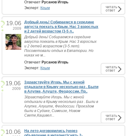
Отвечает
Русанов Игорь
читать
Эксперт:
Крым
ответ
19.06
Добрый день! Собираемся в середине
августа поехать в Крым. Нас 3 взрослых
2009
и 2 детей возрастом (3-5 л..
Добрый день! Собираемся в середине
августа поехать в Крым. Нас 3 взрослых
и 2 детей возрастом (3-5 лет).
Посоветовали отдых в Евпатории. Но
никах не м...
Отвечает
Русанов Игорь
читать
Эксперт:
Крым
ответ
19.06
Здравствуйте Игорь. Мы с женой
отдыхали в Крыму несколько раз . Были
2009
в Алупке, Алуште, Феодоссии. Пр..
Здравствуйте Игорь. Мы с женой
отдыхали в Крыму несколько раз . Были в
Алупке, Алуште, Феодоссии. Проездом
были в Судаке, Симеизе, Новом
Свете,Кацивел...
читать
ответ
10.06
На лето договорились (через
объявление в интернет)снять 2-