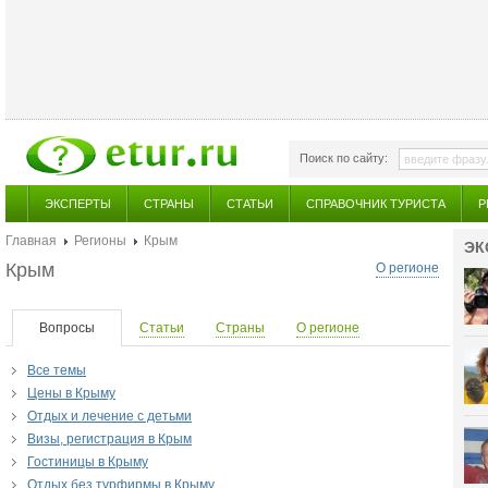
Поиск по сайту:
ЭКСПЕРТЫ
СТРАНЫ
СТАТЬИ
СПРАВОЧНИК ТУРИСТА
Р
Главная
Регионы
Крым
ЭК
Крым
О регионе
Вопросы
Статьи
Страны
О регионе
Все темы
Цены в Крыму
Отдых и лечение с детьми
Визы, регистрация в Крым
Гостиницы в Крыму
Отдых без турфирмы в Крыму