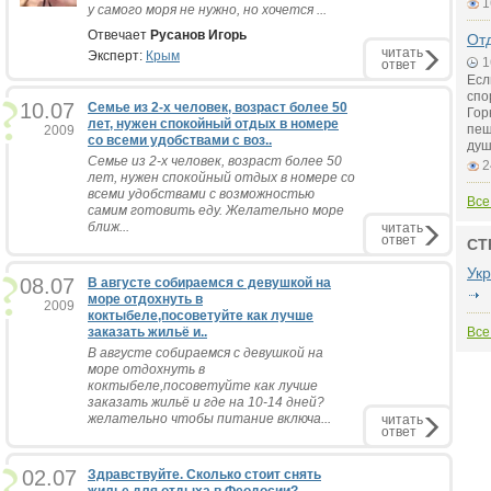
1
у самого моря не нужно, но хочется ...
Отвечает
Русанов Игорь
Отд
читать
Эксперт:
Крым
1
ответ
Есл
спо
10.07
Семье из 2-х человек, возраст более 50
Гор
лет, нужен спокойный отдых в номере
пещ
2009
со всеми удобствами с воз..
душ
Семье из 2-х человек, возраст более 50
2
лет, нужен спокойный отдых в номере со
всеми удобствами с возможностью
Все
самим готовить еду. Желательно море
ближ...
читать
ответ
СТ
Ук
08.07
В августе собираемся с девушкой на
море отдохнуть в
2009
коктыбеле,посоветуйте как лучше
заказать жильё и..
Все
В августе собираемся с девушкой на
море отдохнуть в
коктыбеле,посоветуйте как лучше
заказать жильё и где на 10-14 дней?
желательно чтобы питание включа...
читать
ответ
02.07
Здравствуйте. Сколько стоит снять