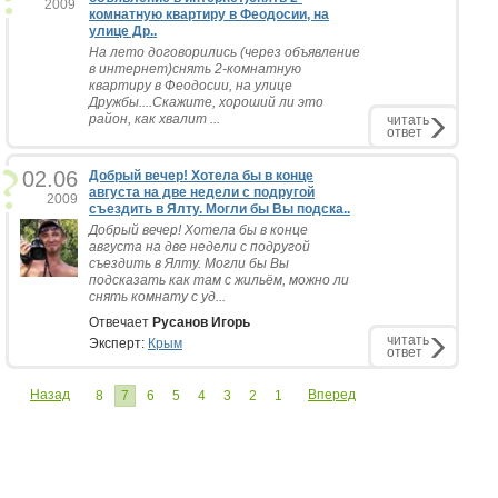
2009
комнатную квартиру в Феодосии, на
улице Др..
На лето договорились (через объявление
в интернет)снять 2-комнатную
квартиру в Феодосии, на улице
Дружбы....Скажите, хороший ли это
район, как хвалит ...
читать
ответ
02.06
Добрый вечер! Хотела бы в конце
августа на две недели с подругой
2009
съездить в Ялту. Могли бы Вы подска..
Добрый вечер! Хотела бы в конце
августа на две недели с подругой
съездить в Ялту. Могли бы Вы
подсказать как там с жильём, можно ли
снять комнату с уд...
Отвечает
Русанов Игорь
читать
Эксперт:
Крым
ответ
Назад
Вперед
8
7
6
5
4
3
2
1