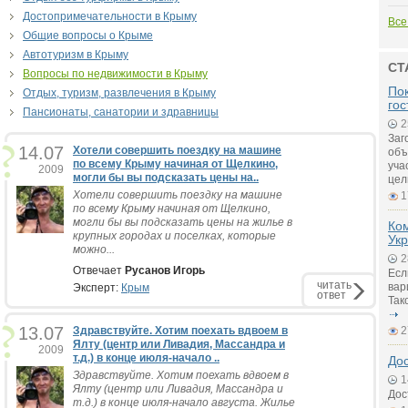
Достопримечательности в Крыму
Все
Общие вопросы о Крыме
Автотуризм в Крыму
СТ
Вопросы по недвижимости в Крыму
Пок
Отдых, туризм, развлечения в Крыму
гос
Пансионаты, санатории и здравницы
2
Заг
14.07
Хотели совершить поездку на машине
объ
по всему Крыму начиная от Щелкино,
уча
2009
могли бы вы подсказать цены на..
цел
Хотели совершить поездку на машине
1
по всему Крыму начиная от Щелкино,
могли бы вы подсказать цены на жилье в
Ко
крупных городах и поселках, которые
Ук
можно...
2
Отвечает
Русанов Игорь
Есл
читать
вар
Эксперт:
Крым
ответ
Так
13.07
Здравствуйте. Хотим поехать вдвоем в
2
Ялту (центр или Ливадия, Массандра и
2009
т.д.) в конце июля-начало ..
До
Здравствуйте. Хотим поехать вдвоем в
1
Ялту (центр или Ливадия, Массандра и
Дос
т.д.) в конце июля-начало августа. Жилье