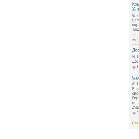
Ко
Ук
2
Есл
вар
Так
2
До
1
Дос
1
Отд
1
Есл
спо
Гор
пещ
душ
2
Все