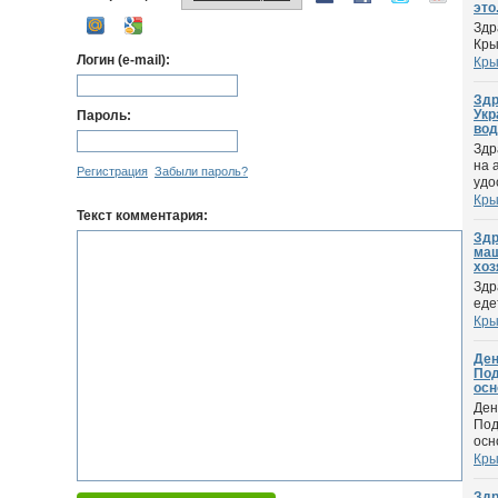
это.
Здр
Кры
Логин (e-mail):
Кр
Здр
Укр
Пароль:
вод
Здр
на 
Регистрация
Забыли пароль?
удо
Кр
Текст комментария:
Здр
маш
хоз
Здр
еде
Кр
Ден
Под
осн
Ден
Под
осн
Кр
Здр