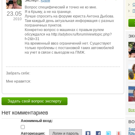
Эксперт:
Крым
О
Вопрос специфический и точно не ко мне.
П
Я в Крыму, а не на границе.
23.05
Лучше спросить на форуме юриста Антона Дыбова.
2010
Там каждый день актуальная информация с разных
пограничных пунктов.
Конкретно вопрос о машинах с правым рулем
обсуждался на http://adybov.ru/forum/viewtopic.php?
ЭК
f=2&t=31
На временный ввоз ограничений нет. Существуют
только проблемы с постановкой таких автомобилей
на учет в связи с выездом на ПМЖ.
Забрать себе:
Мне нравится:
Задать свой вопрос эксперту
Все
Нет комментариев
Анонимный вход:
ВО
Здр
Кры
Авторизация:
Логин и пароль