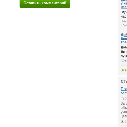
Оставить комментарий
у н
нас
Здр
нас
наст
Кр
Доб
Евп
тра
Доб
Евп
луч
Кр
Все
СТ
Пок
гос
2
Заг
объ
уча
цел
1