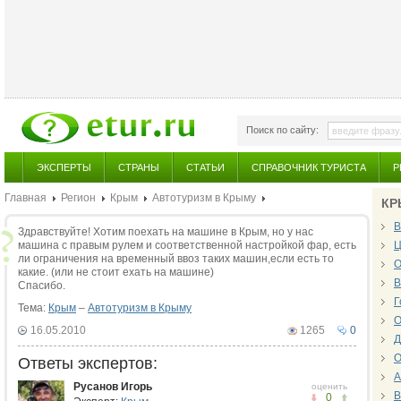
Поиск по сайту:
ЭКСПЕРТЫ
СТРАНЫ
СТАТЬИ
СПРАВОЧНИК ТУРИСТА
Р
Главная
Регион
Крым
Автотуризм в Крыму
КР
В
Здравствуйте! Хотим поехать на машине в Крым, но у нас
машина с правым рулем и соответственной настройкой фар, есть
Ц
ли ограничения на временный ввоз таких машин,если есть то
О
какие. (или не стоит ехать на машине)
В
Спасибо.
Г
Тема:
Крым
–
Автотуризм в Крыму
О
16.05.2010
1265
0
Д
О
Ответы экспертов:
А
Русанов Игорь
оценить
В
0