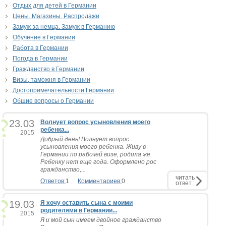
Отдых для детей в Германии
Цены. Магазины. Распродажи
Замуж за немца. Замуж в Германию
Обучение в Германии
Работа в Германии
Погода в Германии
Гражданство в Германии
Визы, таможня в Германии
Достопримечательности Германии
Общие вопросы о Германии
23.03
Волнует вопрос усыновления моего
ребенка...
2015
Добрый день! Волнует вопрос
усыновления моего ребенка. Живу в
Германии по рабочей визе, родила же.
Ребенку нет еще года. Оформлено рос
гражданство,...
читать
Ответов:
1
Комментариев:
0
ответ
19.03
Я хочу оставить сына с моими
родителями в Германии...
2015
Я и мой сын имеем двойное гражданство