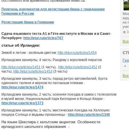
постоянного или временного проживания невесты.
Перечень документов для регистрации брака с гражданами
Германии в России
Мое
кар
Регистрация брака в Германии
не 
учи
3
Сдача языкового теста А1 в Гёте-институте в Москве и в Санкт-
Петербурге:
http://etur.ru/articles/767
Все
статьи об Ирландии:
СТ
Зимой и летом - зелёным цветом:
http://etur.ru/articles/1454
Ирландские каникулы, 4 часть: Рандеву с королевой пиратов
Ге
http://etur.ru/articles/1451
(1 часть),
http://etur.ru/articles/1452
(2
часть),
http://etur.ru/articles/1453
(3 часть)
Все
Ирландские каникулы, 3 часть: парад ретро-автомобилей, бухта
одинокого тюленя и верхом по песчаным пляжам -
http://etur.ru/articles/1474
Ирландские каникулы, 2 часть: осенняя поездка в замок с телескопом
и музей виски, Национальный парк Килларни и Кольцо Керри -
http://etur.ru/articles/1373
Ирландские каникулы, 1 часть: мистическая поездка на Хеллоуин:
пещера Солнца и ведьмы-проказницы -
http://etur.ru/articles/1346
На языке Шекспира с кельтским акцентом: Особенности
ирландского школьного образования -