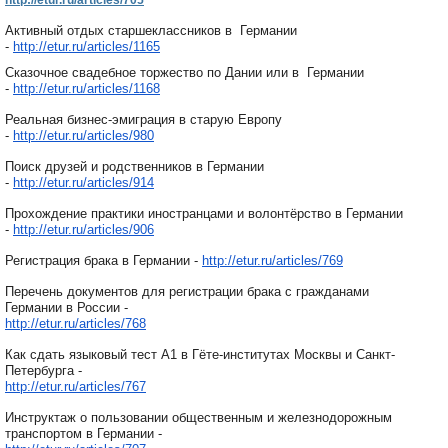
http://etur.ru/articles/705
Активный отдых старшеклассников в Германии
-
http://etur.ru/articles/1165
Сказочное свадебное торжество по Дании или в Германии
-
http://etur.ru/articles/1168
Реальная бизнес-эмиграция в старую Европу
-
http://etur.ru/articles/980
Поиск друзей и родственников в Германии
-
http://etur.ru/articles/914
Прохождение практики иностранцами и волонтёрство в Германии
-
http://etur.ru/articles/906
Регистрация брака в Германии -
http://etur.ru/articles/769
Перечень документов для регистрации брака с гражданами
Германии в России -
http://etur.ru/articles/768
Как сдать языковый тест А1 в Гёте-институтах Москвы и Санкт-
Петербурга -
http://etur.ru/articles/767
Инструктаж о пользовании общественным и железнодорожным
транспортом в Германии -