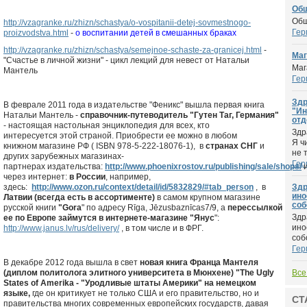
Общ
Общ
http://vzagranke.ru/zhizn/schastya/o-vospitanii-detej-sovmestnogo-
Гер
proizvodstva.html
-
о воспитании детей в смешанных браках
http://vzagranke.ru/zhizn/schastya/semejnoe-schaste-za-granicej.html
-
Маг
"Счастье в личной жизни" - цикл лекций для невест от Натальи
Маг
Мантель
Гер
Здр
В феврале 2011 года в издательстве "Феникс" вышла первая книга
"Ин
Натальи Мантель -
справочник-путеводитель "Гутен Таг, Германия"
отд
- настоящая настольная энциклопедия для всех, кто
Здр
интересуется этой страной. Приобрести ее можно в любом
Я ч
книжном магазине РФ ( ISBN 978-5-222-18076-1), в
странах СНГ
и
не 
других зарубежных магазинах-
Гер
партнерах издательства:
http://www.phoenixrostov.ru/publishing/sale/shops/
и
через интернет:
в России
, например,
здесь:
http://www.ozon.ru/context/detail/id/5832829/#tab_person
, в
Здр
ино
Латвии (всегда есть в ассортименте)
в самом крупном магазине
соб
русской книги
"Gora
" по адресу Rīga, Jēzusbaznīcas7/9, а
перессылкой
Здр
ее по Европе займутся в интернете-магазине "Янус
":
ино
http://www.janus.lv/rus/delivery/
, в том числе и в ФРГ.
собо
Гер
В декабре 2012 года вышла в свет
новая книга Франца Мантеля
(диплом политолога элитного университета в Мюнхене) "The Ugly
Все
States of Amerika - "Уродливые штаты Америки" на немецком
языке,
где он критикует не только США и его правительство, но и
СТ
правительства многих современных европейских государств, давая