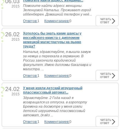
06.03
Помогите найти адресс женщины...
Помогите найти адресс женщины.
2015
Зеленцовой Натальи. Проживает город
иббенбюрен. Домашний телефон у неё...
читать
Ответов:
1
Комментариев:
0
ответ
26.02
Хотелось бы знать какие шансы у
российского юриста с дипломом
2015
немецкой магистратуры на рынке
труда?
Наталья, здравствуйте, я вышла замуж
за немца и переехала в германию. В
России закончила юридический
факультет. Имею дипломы бакалавра и
магистра. ...
читать
Ответов:
1
Комментариев:
0
ответ
24.02
У меня изяли детский игрушечный
плассмассовый автомат...
2015
Здравствуйте. 2 Года назад я
возвращался из отпуска. в аэропорту
Бремена на досмотре у меня изяли
детский игрушечный плассмассовый
автомат, (я вёз ...
читать
Ответов:
1
Комментариев:
0
ответ