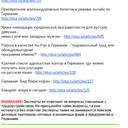
http://etur.ru/articles/707
Приобретение железнодорожных билетов в режиме онлайн по
Германии
http://etur.ru/articles/706
Уроки ликвидации юридической безграмотности для русских
девушек -
невест или жен западных мужчин -
http://etur.ru/articles/685
Работа в качестве Au-Pair в Германии - "подневольный труд или
обоюдновыгодная
программа обмена?" -
http://etur.ru/articles/684
Краткий список адвокатских контор в Германии, где можно
получить консультацию
на русском языке -
http://etur.ru/articles/130
Германия. Бад Вёрисхофен -
http://etur.ru/articles/127
Бавария: вчера и сегодня -
http://etur.ru/articles/125
ВНИМАНИЕ!
Эксперты не отвечают на вопросы, связанные с
трудоустройством. Не присылайте такие вопросы, т.к они
останутся без ответов! Эксперты также не занимаются поиском
деловых партнеров, оптовых и розничных фирм и предприятий в
Германии.