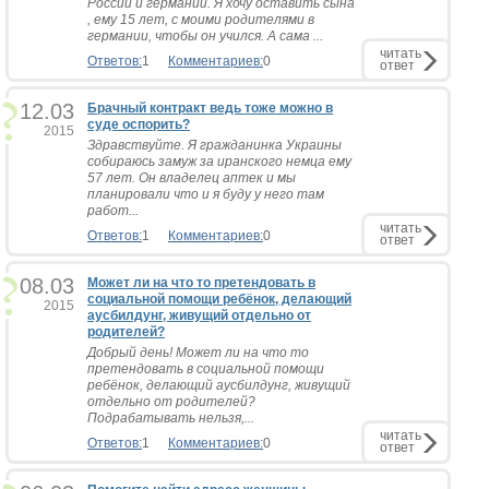
России и германии. Я хочу оставить сына
, ему 15 лет, с моими родителями в
германии, чтобы он учился. А сама ...
читать
Ответов:
1
Комментариев:
0
ответ
12.03
Брачный контракт ведь тоже можно в
суде оспорить?
2015
Здравствуйте. Я гражданинка Украины
собираюсь замуж за иранского немца ему
57 лет. Он владелец аптек и мы
планировали что и я буду у него там
работ...
читать
Ответов:
1
Комментариев:
0
ответ
08.03
Может ли на что то претендовать в
социальной помощи ребёнок, делающий
2015
аусбилдунг, живущий отдельно от
родителей?
Добрый день! Может ли на что то
претендовать в социальной помощи
ребёнок, делающий аусбилдунг, живущий
отдельно от родителей?
Подрабатывать нельзя,...
читать
Ответов:
1
Комментариев:
0
ответ