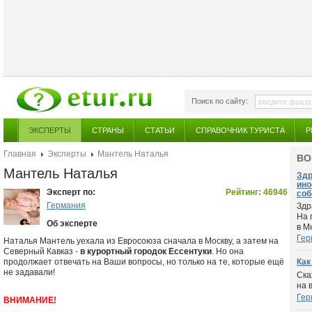
Поиск по сайту:
ЭКСПЕРТЫ
СТРАНЫ
СТАТЬИ
СПРАВОЧНИК ТУРИСТА
Р
Главная
Эксперты
Мантель Наталья
ВО
Мантель Наталья
Здр
ино
Эксперт по:
Рейтинг: 46946
собо
Германия
Здр
На 
Об эксперте
в М
Гер
Наталья Мантель уехала из Евросоюза сначала в Москву, а затем на
Северный Кавказ -
в курортный городок Ессентуки
. Но она
продолжает отвечать на Ваши вопросы, но только на те, которые ещё
Как
не задавали!
Ска
на 
Гер
ВНИМАНИЕ!