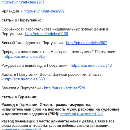
http://etur.ru/articles/1287
Ирландия -
http://etur.ru/articles/909
статьи о Португалии:
Особенности строительства индивиуальных жилых домов в
Португалии -
http://etur.ru/articles/1138
Винный "калейдоскоп" Португалии -
http://etur.ru/articles/907
Природа и недвижимость в Альгарве - "жемчужине" Португалии
-
http://etur.ru/articles/915
Рождество и новый год в Португалии -
http://etur.ru/articles/743
Жизнь в Португалии. Весна. Записки россиянки. 2 часть
-
http://etur.ru/articles/660
Заметки о Португалии -
http://etur.ru/articles/529
статьи о Германии
:
Развод в Германии, 2 часть: раздел имущества,
испытательный срок на верность мужу, расходы на судебные
и адвокатские издержки (РКН)
:
http://etur.ru/articles/1329
Развод по-немецки, 1 часть: алименты жене и детям, а также все
виды разводов и что делать, если ребенка увезли за границу
: