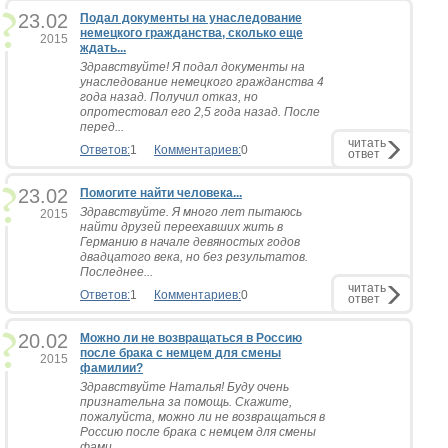
23.02
Подал документы на унаследование
немецкого гражданства, сколько еще
2015
ждать...
Здравствуйте! Я подал документы на
унаследование немецкого гражданства 4
года назад. Получил отказ, но
опротестовал его 2,5 года назад. После
перед...
читать
Ответов:
1
Комментариев:
0
ответ
23.02
Помогите найти человека...
Здравствуйте. Я много лет пытаюсь
2015
найти друзей переехавших жить в
Германию в начале девяностых годов
двадцатого века, но без результатов.
Последнее...
читать
Ответов:
1
Комментариев:
0
ответ
20.02
Можно ли не возвращаться в Россию
после брака с немцем для смены
2015
фамилии?
Здравствуйте Наталья! Буду очень
признательна за помощь. Скажите,
пожалуйста, можно ли не возвращаться в
Россию после брака с немцем для смены
фами...