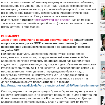
при этом максимально объективную оценку описываемым событиям,
ссылаясь при этом на авторитетных политиков далеко прошлого и
настоящего, а также анализируя причины общемировой политической
и экономической катастрофы с использованием многочисленных
уважаемых источников. Книгу напечатали в немецком
издательстве
"Tredition
":
http://www.tredition.de/shop
, где ее можно
Кол
заказать в режиме онлайн и приобрести (поиск по названию или по
имени автора - Franz Mantel).
3
ВНИМАНИЕ!
Эксперт по Германии НЕ проводит консультации по
юридическим
вопросам, о выезде на ПМЖ этнических эмигрантов (поздних
переселенцев и еврейских беженцев) и не занимается поиском
людей в ФРГ.
Подробная и актуальная информация по-русски о всех видах
4
въездных виз, в том числе, по
туристической шенгеновской
без
бронирования через турфирму,
национальных:
для кандидатов в
студенты и студентов немецких вузов, как и для обучения на языковых
курсов на территории ФРГ, для невест и на воссоединение семьи и с
несовершеннолетними детьми от предыдущего брака и т.д., о
консульских округах и Генконсульствах ФРГ, о порядке записи на
собеседование, о подаче апелляции в случае отказа в визе и так
про
далее
только на сайте посольства ФРГ в Москве
сит
http://www.moskau.diplo.de/Vertretung/moskau/ru/07/Visumbestimmungen/
3
Список документов для регистрации брака в Германии нужно узнавать
жениху в немецком ЗАГСе по месту его проживания, а для регистрации
брака с немецким гражданином в России или в Украине, - во Дворце
бракосочетания, регистрирующим брак с иностранцем, по месту