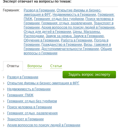
Эксперт отвечает на вопросы по темам:
Германия:
Развод в Германии
,
Открытие фирмы и бизнес-
эмиграция в ФРГ
,
Недвижимость в Германии
,
Германия:
ПМЖ
,
Германия: отдых без турфирм
,
Поиск человека в
Германии
,
Германия: отдых, развлечения
,
Транспорт в
Германии
,
Архив вопросов по поиску людей в Германии
,
Отдых для детей в Германии
,
Цены. Магазины.
Распродажи
,
Замуж за немца. Замуж в Германию
,
Обучение в Германии
,
Работа в Германии
,
Погода в
Германии
,
Гражданство в Германии
,
Визы, таможня в
Германии
,
Достопримечательности Германии
,
Общие
вопросы о Германии
Ответы
Вопросы
Статьи
Задать вопрос эксперту
Развод в Германии
Открытие фирмы и бизнес-эмиграция в ФРГ
Недвижимость в Германии
Германия: ПМЖ
Германия: отдых без турфирм
Поиск человека в Германии
Германия: отдых, развлечения
Транспорт в Германии
Архив вопросов по поиску людей в Германии